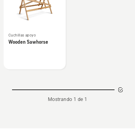
Ver
Cuchillas apoyo
más
Wooden Sawhorse
detalles
sobre
Wooden
Sawhorse
Mostrando 1 de 1