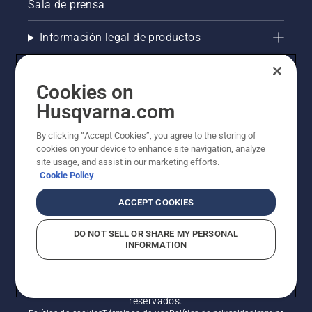
Sala de prensa
Información legal de productos
La visión de Husqvarna sobre la sostenibilidad
Cookies on
Compliance
Husqvarna.com
By clicking “Accept Cookies”, you agree to the storing of
Otros sitios de Husqvarna
cookies on your device to enhance site navigation, analyze
site usage, and assist in our marketing efforts.
Cookie Policy
ACCEPT COOKIES
DO NOT SELL OR SHARE MY PERSONAL
INFORMATION
© Husqvarna AB (publ). Todos los derechos
reservados.