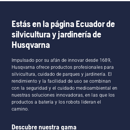
manos
aplicar
Pero,
obtener
con
mantillo
¿qué
algunas
guantes
al
pasa
respuestas.
o
césped
cuando
Estás en la página Ecuador de
envuelve
hecho
hay
las
con
zonas de
silvicultura y jardinería de
cuchillas
recortes
césped
con un
de
secas y
Husqvarna
paño
hierba y
marrones,
grueso.
hojas.
y malas
hierbas
Impulsado por su afán de innovar desde 1689,
que
Husqvarna ofrece productos profesionales para
arruinan
silvicultura, cuidado de parques y jardinería. El
la
rendimiento y la facilidad de uso se combinan
experiencia?
con la seguridad y el cuidado medioambiental en
No
tienes
nuestras soluciones innovadoras, en las que los
por qué
productos a batería y los robots lideran el
preocuparte.
camino.
Aquí
tienes
una guía
Descubre nuestra gama
paso a