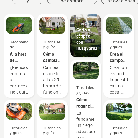
y
de compra
innovaciones
eventos
Productos
e
innovaciones
Corta el
césped
con
Recomendaciones
Tutoriales
Tutoriales
de
y guías
y guías
Husqvarna
compra
A la hora
Cómo
Crea el
de
cambiar
campo
comprar
el aceite
perfecto
¿Piensas
Cambia
Crear un
un
de tu
comprar
el aceite
césped
cortacésped,
cortacésped
un
a las 25
impecable
hay que
Husqvarna
cortacésped?
horas de
es una
Tutoriales
tener en
He aquí
funcionamiento
cosa.
y guías
cuenta
algunos
o
Pero
Cómo
estas
aspectos
después
¿cómo
regar el
cuatro
que
de cada
consigues
césped
Es
cosas
debes
sesión.
que la
fundamental
tener en
Es
hierba
un riego
Tutoriales
Tutoriales
Tutoriales
cuenta
posible
sobreviva
adecuado
y guías
y guías
y guías
para
que
toda una
para