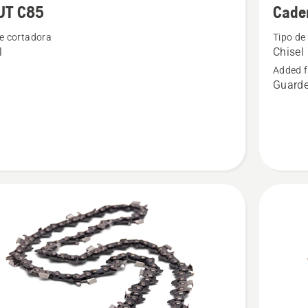
UT C85
Cade
s
detalles
e cortadora
Tipo de
sobre
l
Chisel
Cadena
Added f
H42
Guarde