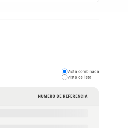
Vista combinada
Choose
Vista de lista
your
preferred
NÚMERO DE REFERENCIA
view
type
for
the