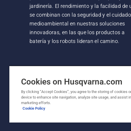
jardinería. El rendimiento y la facilidad de
se combinan con la seguridad y el cuidad
medioambiental en nuestras soluciones
innovadoras, en las que los productos a
batería y los robots lideran el camino.
Cookies on Husqvarna.com
By clicking “Accept Cookies”, you agree to the storing of cookies o
device to enhance site navigation, analyze site usage, and assist in
© Husqvarna AB (publ). Todos los derechos re
marketing efforts.
Cookie Policy
Política de cookies
Términos de uso
Política de priv