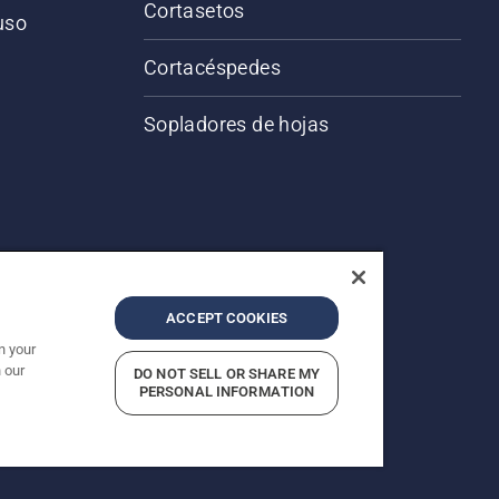
Cortasetos
 uso
o
Cortacéspedes
Sopladores de hojas
ACCEPT COOKIES
n your
 our
DO NOT SELL OR SHARE MY
servados.
PERSONAL INFORMATION
acidad
Imprint