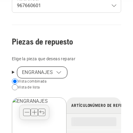
Piezas de repuesto
Elige la pieza que deseas reparar
ENGRANAJES
Choose
Vista combinada
Vista de lista
your
preferred
view
ARTÍCULO
NÚMERO DE REFERENC
type
for
the
spare