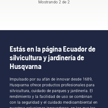
Mostrando 2 de 2
robots
peligro
cortacésped
que los
y los
robots
erizos
cortacésped
pone de
suponen
manifiesto
para los
las
erizos
grandes
pone de
diferencias
manifiesto
que
las
Estás en la página Ecuador de
existen
grandes
silvicultura y jardinería de
en los
diferencias
niveles
que
Husqvarna
de
existen
seguridad
en los
de los
niveles
Impulsado por su afán de innovar desde 1689,
diferentes
de
robots.
Husqvarna ofrece productos profesionales para
seguridad
Los
de los
silvicultura, cuidado de parques y jardinería. El
robots
diferentes
rendimiento y la facilidad de uso se combinan
cortacésped
robots.
con la seguridad y el cuidado medioambiental en
de
Los