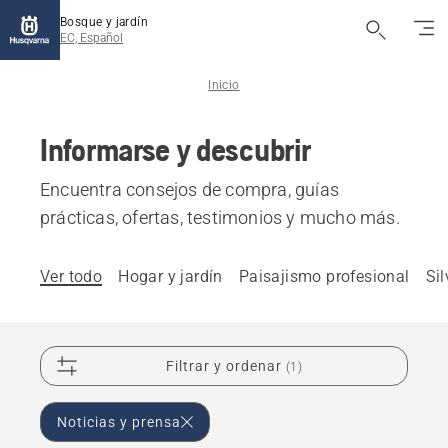
Bosque y jardín
EC, Español
Inicio
Informarse y descubrir
Encuentra consejos de compra, guías
prácticas, ofertas, testimonios y mucho más.
Ver todo
Hogar y jardín
Paisajismo profesional
Sil
Filtrar y ordenar
(1)
Noticias y prensa