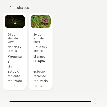
2 resultados
26 de
26 de
abril de
abril de
2021
2021
Noticias y
Noticias y
prensa
prensa
Preguntas
El grupo
y
Husqvarna
respuestas
da
Un
Un
sobre
marcha a
estudio
estudio
seguridad
un nuevo
reciente
reciente
de los
estudio
realizado
realizado
cortacéspedes
sobre la
por la
por la
seguridad
Universidad
Universidad
de los
de
de
robots
Oxford
Oxford
cortacésped
sobre los
sobre el