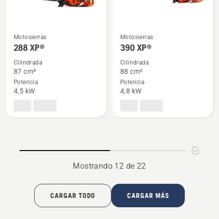
Motosierras
Motosierras
Ver
Ver
288 XP®
390 XP®
más
más
Cilindrada
Cilindrada
detalles
detalles
87 cm³
88 cm³
sobre
sobre
Potencia
Potencia
288 XP®
390 XP®
4,5 kW
4,8 kW
Mostrando 12 de 22
CARGAR TODO
CARGAR MÁS