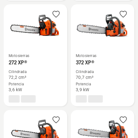
Motosierras
Motosierras
Ver
Ver
272 XP®
372 XP®
más
más
Cilindrada
Cilindrada
detalles
detalles
72,2 cm³
70,7 cm³
sobre
sobre
Potencia
Potencia
272 XP®
372 XP®
3,6 kW
3,9 kW