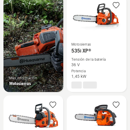
products
Motosierras
Ver
535i XP®
más
Tensión de la batería
detalles
36 V
sobre
Potencia
535i
1,45 kW
Más información
XP®
Motosierras