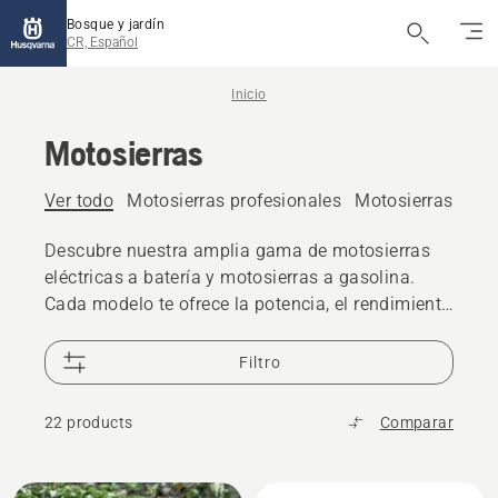
Bosque y jardín
CR, Español
Inicio
Motosierras
Ver todo
Motosierras profesionales
Motosierras eléct
Descubre nuestra amplia gama de motosierras
eléctricas a batería y motosierras a gasolina.
Cada modelo te ofrece la potencia, el rendimiento
y la excelencia de diseño que esperas de
Husqvarna.
Filtro
22 products
Comparar
All