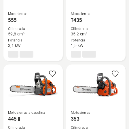
Motosierras
Motosierras
Ver
Ver
555
T435
más
más
Cilindrada
Cilindrada
detalles
detalles
59,8 cm³
35,2 cm³
sobre
sobre
Potencia
Potencia
555
T435
3,1 kW
1,5 kW
Motosierras a gasolina
Motosierras
Ver
Ver
445 II
353
más
más
Cilindrada
Cilindrada