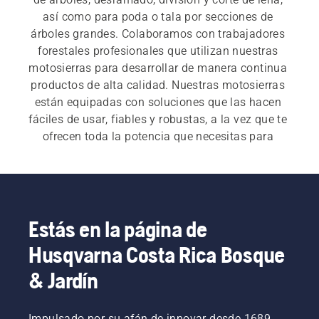
así como para poda o tala por secciones de 
árboles grandes. Colaboramos con trabajadores 
forestales profesionales que utilizan nuestras 
motosierras para desarrollar de manera continua 
productos de alta calidad. Nuestras motosierras 
están equipadas con soluciones que las hacen 
fáciles de usar, fiables y robustas, a la vez que te 
ofrecen toda la potencia que necesitas para 
lograr un rendimiento excelente en todo 
momento.
Tanto para las 
motosierras eléctricas y a 
batería
 como para las 
motosierras a gasolina
 , es 
Estás en la página de
esencial un arranque rápido y fácil. Cada 
Husqvarna Costa Rica Bosque
motosierra se pone en marcha con solo pulsar un 
botón o tirando fácilmente de un cable a fin de 
& Jardín
satisfacer las necesidades del cliente.  Nuestra 
amplia gama también incluye 
motosierras 
Impulsado por su afán de innovar desde 1689,