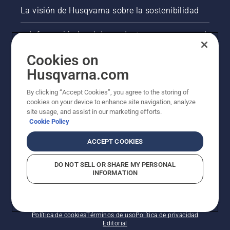
La visión de Husqvarna sobre la sostenibilidad
Información legal de productos
Cookies on
Otros sitios de Husqvarna
Husqvarna.com
AlertLine/Canal de Denúncias
By clicking “Accept Cookies”, you agree to the storing of
cookies on your device to enhance site navigation, analyze
site usage, and assist in our marketing efforts.
Cookie Policy
ACCEPT COOKIES
DO NOT SELL OR SHARE MY PERSONAL
INFORMATION
© Husqvarna AB (publ). Todos los derechos
reservados.
Política de cookies
Términos de uso
Política de privacidad
Editorial