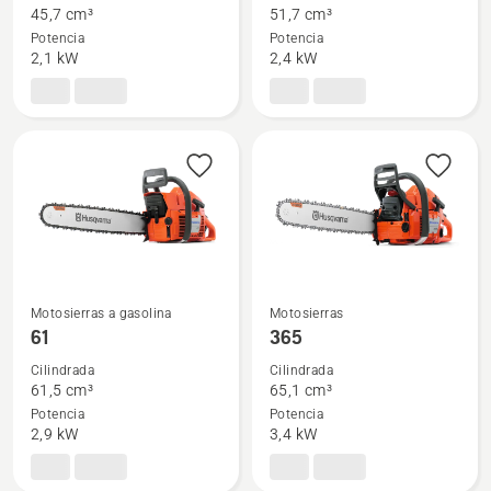
detalles
detalles
45,7 cm³
51,7 cm³
sobre
sobre
Potencia
Potencia
445 II
353
2,1 kW
2,4 kW
Motosierras a gasolina
Motosierras
Ver
Ver
61
365
más
más
Cilindrada
Cilindrada
detalles
detalles
61,5 cm³
65,1 cm³
sobre
sobre
Potencia
Potencia
61
365
2,9 kW
3,4 kW