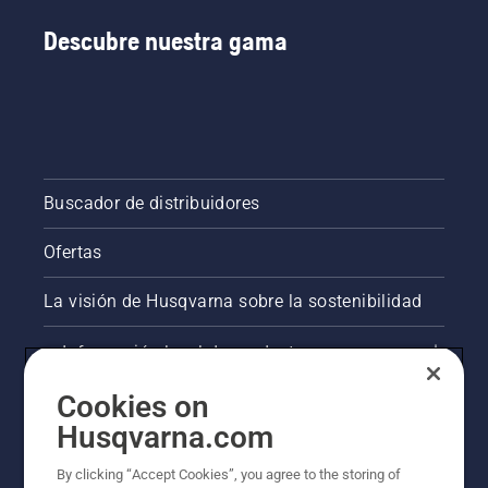
Descubre nuestra gama
Buscador de distribuidores
Ofertas
La visión de Husqvarna sobre la sostenibilidad
Información legal de productos
Cookies on
Otros sitios de Husqvarna
Husqvarna.com
AlertLine/Canal de Denúncias
By clicking “Accept Cookies”, you agree to the storing of