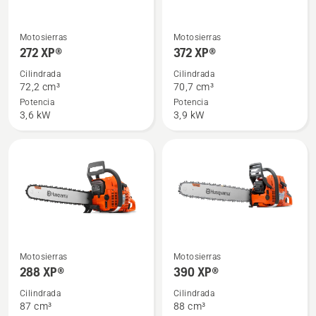
Ver
Ver
Motosierras
Motosierras
más
más
272 XP®
372 XP®
detalles
detalles
Cilindrada
Cilindrada
sobre
sobre
72,2 cm³
70,7 cm³
272 XP®
372 XP®
Potencia
Potencia
3,6 kW
3,9 kW
Ver
Ver
Motosierras
Motosierras
más
más
288 XP®
390 XP®
detalles
detalles
Cilindrada
Cilindrada
sobre
sobre
87 cm³
88 cm³