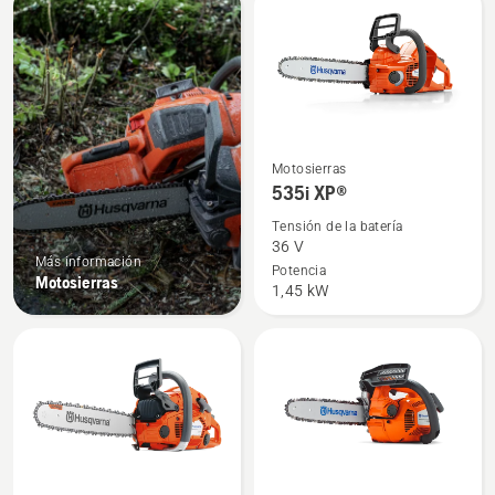
products
Ver
Motosierras
más
535i XP®
detalles
Tensión de la batería
sobre
36 V
Más información
535i
Potencia
Motosierras
1,45 kW
XP®