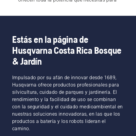
lograr un rendimiento excelente en todo 
momento.
Tanto para las 
motosierras eléctricas y a 
batería
 como para las 
motosierras a gasolina
 , es 
Estás en la página de
esencial un arranque rápido y fácil. Cada 
Husqvarna Costa Rica Bosque
motosierra se pone en marcha con solo pulsar un 
botón o tirando fácilmente de un cable a fin de 
& Jardín
satisfacer las necesidades del cliente.  Nuestra 
amplia gama también incluye 
motosierras 
Impulsado por su afán de innovar desde 1689,
profesionales
 y 
motosierras para arboricultura
.
Husqvarna ofrece productos profesionales para
silvicultura, cuidado de parques y jardinería. El
rendimiento y la facilidad de uso se combinan
con la seguridad y el cuidado medioambiental en
nuestras soluciones innovadoras, en las que los
productos a batería y los robots lideran el
camino.