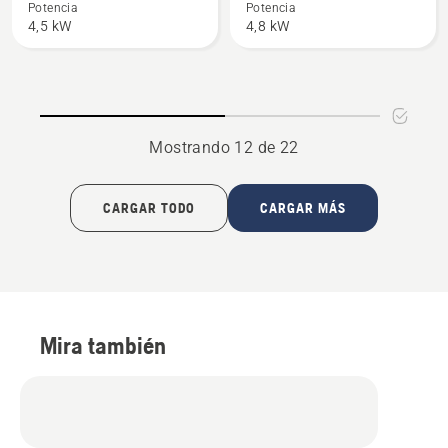
288 XP®
390 XP®
Potencia
Potencia
4,5 kW
4,8 kW
Mostrando 12 de 22
CARGAR TODO
CARGAR MÁS
Mira también