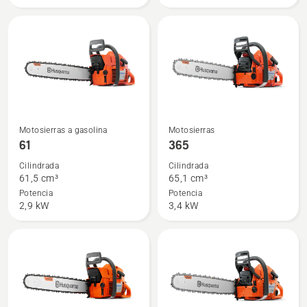
Ver
Ver
Motosierras a gasolina
Motosierras
más
más
61
365
detalles
detalles
Cilindrada
Cilindrada
sobre
sobre
61,5 cm³
65,1 cm³
61
365
Potencia
Potencia
2,9 kW
3,4 kW