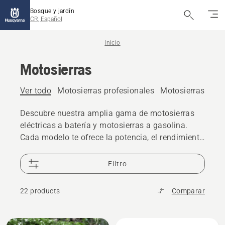
Bosque y jardín
CR, Español
Inicio
Motosierras
Ver todo
Motosierras profesionales
Motosierras eléct
Descubre nuestra amplia gama de motosierras
eléctricas a batería y motosierras a gasolina.
Cada modelo te ofrece la potencia, el rendimiento
y la excelencia de diseño que esperas de
Husqvarna.
Filtro
22 products
Comparar
All