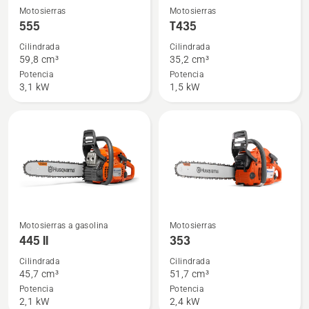
Ver
Ver
Motosierras
Motosierras
más
más
555
T435
detalles
detalles
Cilindrada
Cilindrada
sobre
sobre
59,8 cm³
35,2 cm³
555
T435
Potencia
Potencia
3,1 kW
1,5 kW
Ver
Ver
Motosierras a gasolina
Motosierras
más
más
445 II
353
detalles
detalles
Cilindrada
Cilindrada
sobre
sobre
45,7 cm³
51,7 cm³
445 II
353
Potencia
Potencia
2,1 kW
2,4 kW