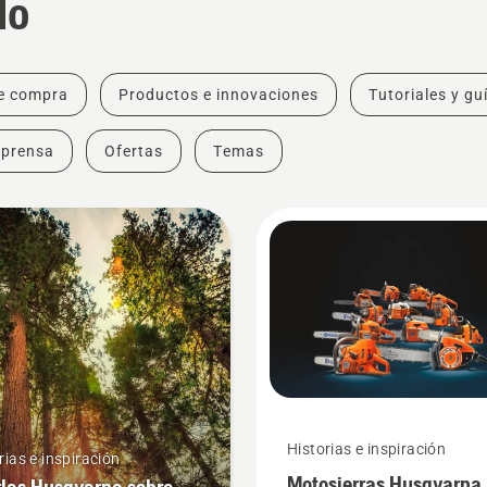
do
e compra
Productos e innovaciones
Tutoriales y gu
 prensa
Ofertas
Temas
Historias e inspiración
rias e inspiración
Motosierras Husqvarna,
las Husqvarna sobre