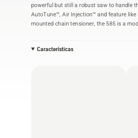
powerful but still a robust saw to handle 
AutoTune™, Air Injection™ and feature like c
mounted chain tensioner, the 585 is a mo
convenience. Emission compliant for EU and
markets who demand a durable and reliab
Características