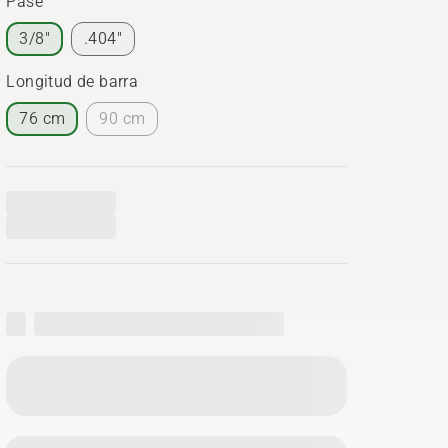
Pase
3/8"
.404"
Longitud de barra
76 cm
90 cm