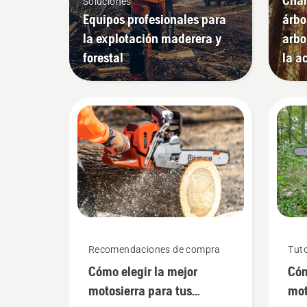
Soluciones
Equipos profesionales para
árbo
la explotación maderera y
arbo
forestal
la a
Recomendaciones de compra
Tuto
Cómo elegir la mejor
Cóm
motosierra para tus
mot