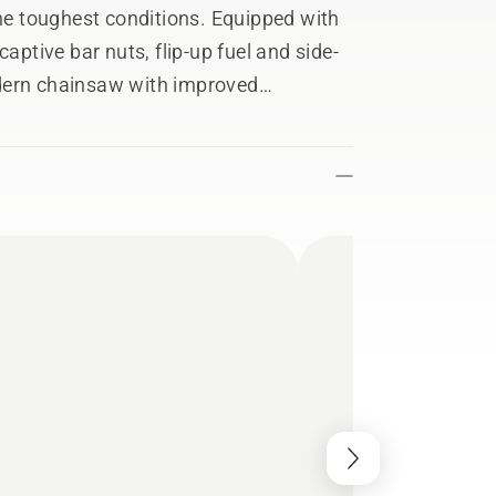
the toughest conditions. Equipped with
aptive bar nuts, flip-up fuel and side-
dern chainsaw with improved
 improved run-time, the 585 fit all
le chainsaw.