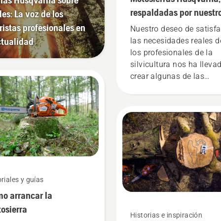
respaldadas por nuestr
les: La voz de los
usuarios desde 1959
ristas profesionales en
Nuestro deseo de satisfa
ctualidad
las necesidades reales d
los profesionales de la
silvicultura nos ha lleva
crear algunas de las
mejores y más innovado
motosierras del mundo.
riales y guías
o arrancar la
osierra
Historias e inspiración