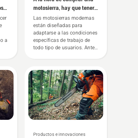
os
motosierra, hay que tener
en cuenta estas cuatro
cer
Las motosierras modernas
cosas
e
están diseñadas para
adaptarse a las condiciones
do a
específicas de trabajo de
todo tipo de usuarios. Antes
ras
de comprar una motosierra,
pregúntate para qué y cómo
la vas a utilizar. Las
respuestas te ayudarán a
elegir el tamaño y el tipo de
motosierra adecuado.
Productos e innovaciones