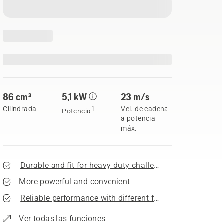
86 cm³
5,1 kW
23 m/s
Cilindrada
Vel. de cadena
1
Potencia
a potencia
máx.
Durable and fit for heavy-duty challenges
More powerful and convenient
Reliable performance with different fuels
Ver todas las funciones