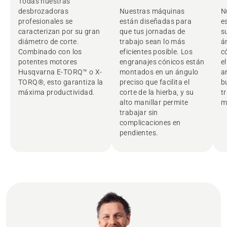
Todas nuestras
m
desbrozadoras
Nuestras máquinas
N
profesionales se
están diseñadas para
e
caracterizan por su gran
que tus jornadas de
s
diámetro de corte.
trabajo sean lo más
á
Combinado con los
eficientes posible. Los
c
potentes motores
engranajes cónicos están
el
Husqvarna E-TORQ™ o X-
montados en un ángulo
a
TORQ®, esto garantiza la
preciso que facilita el
b
máxima productividad.
corte de la hierba, y su
t
alto manillar permite
m
trabajar sin
complicaciones en
pendientes.