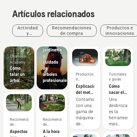
Artículos relacionados
Actividad
Recomendaciones
Productos e
y
de compra
innovaciones
Soluciones
eventos
Paisajismo,
jardinería
y
Chainsaw
cuidado
Academy
Cómo
de
talar un
árboles
Productos
Tutoriales
e
y guías
árbol
profesionales
innovaciones
Explicación
Cómo
del motor
sacar el
Husqvarna
máximo
Contamos
Una
X-Torq®
partido a
con una
desbrozadora
tu
gama de
es la
desbrozadora
máquinas
herramienta
Recomendaciones
Recomendaciones
de
más
de
de
compra
compra
batería
versátil a
Aspectos
A la hora
potentes.
la hora