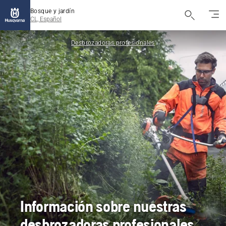
Bosque y jardín
CL, Español
Desbrozadoras profesionales
Información sobre nuestras
desbrozadoras profesionales