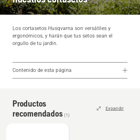
Los cortasetos Husqvarna son versátiles y
ergonómicos, y harán que tus setos sean el
orgullo de tu jardín.
Contenido de esta página
Productos recomendados
Toda la información sobre nuestros cortasetos profesionales
Productos
Servicios
Expandir
recomendados
Piezas y accesorios
(
1
)
Encuentra tu distribuidor local