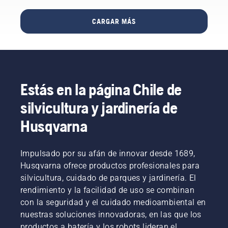
Presiona
eficiente.
debes
planeta.
notarás
el tapón
tener en
al
CARGAR MÁS
y gíralo
cuenta a
instante,
con la
la hora
ya que
mano o
de
incluso
usa un
comprar
el
destornillador
un
proceso
si es
cortasetos.
de
Estás en la página Chile de
necesario.
instalación
se ha
silvicultura y jardinería de
optimizado.
Aquí
Husqvarna
tienes
una guía
sobre
Impulsado por su afán de innovar desde 1689,
cómo
Husqvarna ofrece productos profesionales para
instalar
silvicultura, cuidado de parques y jardinería. El
fácilmente
rendimiento y la facilidad de uso se combinan
un robot
cortacésped
con la seguridad y el cuidado medioambiental en
Husqvarna.
nuestras soluciones innovadoras, en las que los
productos a batería y los robots lideran el