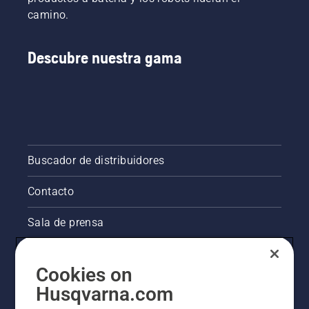
camino.
Descubre nuestra gama
Buscador de distribuidores
Contacto
Sala de prensa
La visión de Husqvarna sobre la sostenibilidad
Cookies on
Información legal de productos
Husqvarna.com