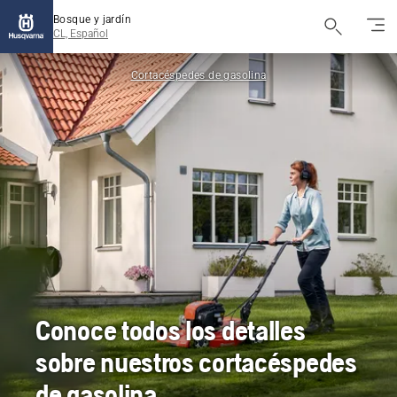
Bosque y jardín
CL, Español
Cortacéspedes de gasolina
Conoce todos los detalles
sobre nuestros cortacéspedes
de gasolina