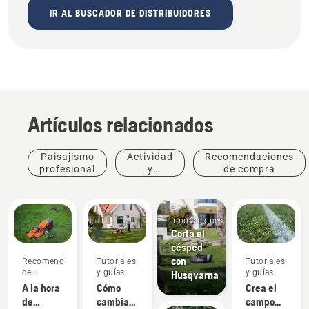
IR AL BUSCADOR DE DISTRIBUIDORES
Artículos relacionados
Paisajismo
Actividad
Recomendaciones
profesional
y
de compra
eventos
Productos
e
innovaciones
Corta el
césped
con
Recomendaciones
Tutoriales
Tutoriales
de
y guías
y guías
Husqvarna
compra
A la hora
Cómo
Crea el
de
cambiar
campo