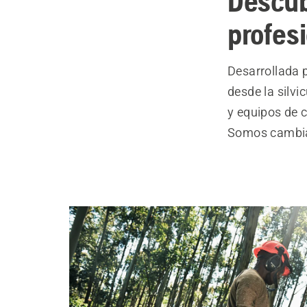
Descub
profes
Desarrollada p
desde la silvi
y equipos de 
Somos cambia