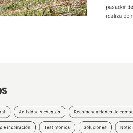
pasador de
realiza de 
os
nal
Actividad y eventos
Recomendaciones de comp
s e inspiración
Testimonios
Soluciones
Notic