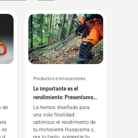
Productos e innovaciones
Lo importante es el
rendimiento: Presentamos
la cadena para motosierra
 de
La hemos diseñado para
X-CUT® de Husqvarna
una sola finalidad:
ara
optimizar el rendimiento de
 es
tu motosierra Husqvarna y,
s de
por lo tanto, aumentar tu