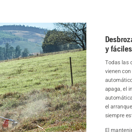
Desbroza
y fácile
Todas las 
vienen con 
automático
apaga, el i
automáticam
el arranqu
siempre est
El mantenim