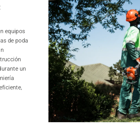
:
an equipos
ras de poda
un
trucción
 durante un
niería
ficiente,