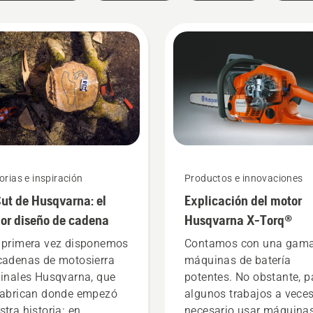
orias e inspiración
Productos e innovaciones
ut de Husqvarna: el
Explicación del motor
or diseño de cadena
Husqvarna X-Torq®
 primera vez disponemos
Contamos con una gama
cadenas de motosierra
máquinas de batería
ginales Husqvarna, que
potentes. No obstante, p
fabrican donde empezó
algunos trabajos a veces
stra historia: en
necesario usar máquina