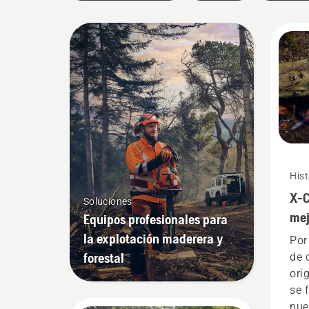
Hist
X-C
Soluciones
mej
Equipos profesionales para
la explotación maderera y
Por
forestal
de 
ori
se 
nue