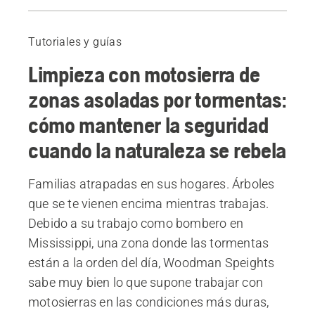
Antes de empezar
Equipo y planificación
Tutoriales y guías
Equipo para trabajos en bosques asolados por tormentas
Limpieza con motosierra de
Cortar en el punto de tensión
Tala en el orden correcto
zonas asoladas por tormentas:
Derribo de árboles
cómo mantener la seguridad
Árboles desarraigados
cuando la naturaleza se rebela
Familias atrapadas en sus hogares. Árboles
que se te vienen encima mientras trabajas.
Debido a su trabajo como bombero en
Mississippi, una zona donde las tormentas
están a la orden del día, Woodman Speights
sabe muy bien lo que supone trabajar con
motosierras en las condiciones más duras,