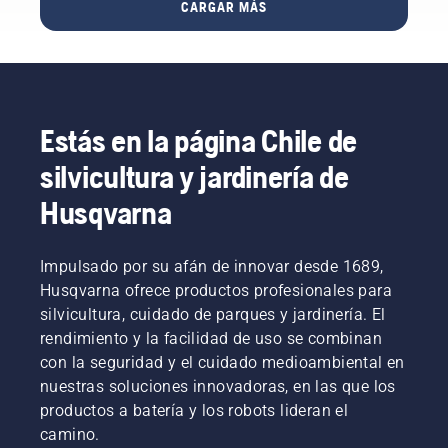
puede
CARGAR MÁS
investigación
ser
y
importante.
desarrollo,
Sabemos
nuestro
cuáles
objetivo
son los
principal
factores
Estás en la página Chile de
era
que
conseguir
cuentan
silvicultura y jardinería de
que tu
a la hora
rendimiento
de
Husqvarna
sea el
decidir
más alto
cuál es
posible.
la
Impulsado por su afán de innovar desde 1689,
motosierra
Husqvarna ofrece productos profesionales para
perfecta
silvicultura, cuidado de parques y jardinería. El
para ti.
rendimiento y la facilidad de uso se combinan
con la seguridad y el cuidado medioambiental en
nuestras soluciones innovadoras, en las que los
productos a batería y los robots lideran el
camino.