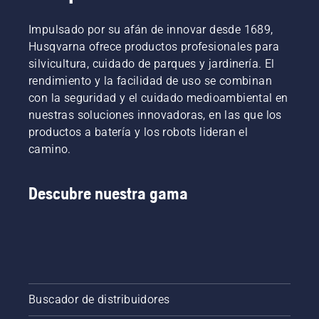
Durante
toda la
Impulsado por su afán de innovar desde 1689,
fase de
Husqvarna ofrece productos profesionales para
investigación
y
silvicultura, cuidado de parques y jardinería. El
desarrollo,
rendimiento y la facilidad de uso se combinan
nuestro
con la seguridad y el cuidado medioambiental en
objetivo
nuestras soluciones innovadoras, en las que los
principal
productos a batería y los robots lideran el
era
conseguir
camino.
que tu
rendimiento
sea el
Descubre nuestra gama
más alto
posible.
Buscador de distribuidores