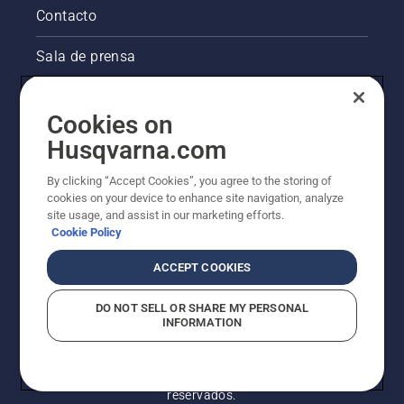
Contacto
Sala de prensa
La visión de Husqvarna sobre la sostenibilidad
Cookies on
Información legal de productos
Husqvarna.com
By clicking “Accept Cookies”, you agree to the storing of
Otros sitios de Husqvarna
cookies on your device to enhance site navigation, analyze
site usage, and assist in our marketing efforts.
Cookie Policy
ACCEPT COOKIES
DO NOT SELL OR SHARE MY PERSONAL
INFORMATION
© Husqvarna AB (publ). Todos los derechos
reservados.