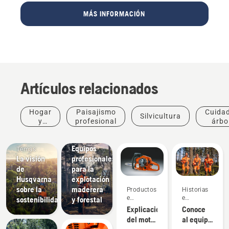
MÁS INFORMACIÓN
Artículos relacionados
Hogar
Paisajismo
Cuida
Silvicultura
y
profesional
árbo
jardín
profes
Soluciones
Equipos
Temas
La visión
profesionales
de
para la
Husqvarna
explotación
sobre la
maderera
Productos
Historias
e
e
sostenibilidad
y forestal
innovaciones
inspiración
Explicación
Conoce
del motor
al equipo