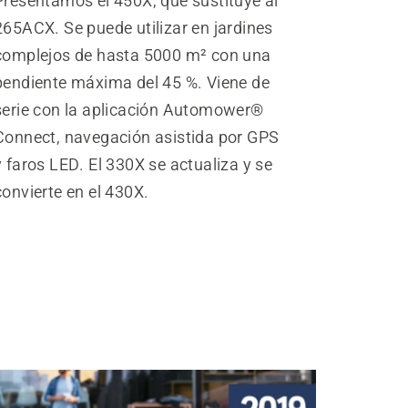
Presentamos el 450X, que sustituye al
265ACX. Se puede utilizar en jardines
complejos de hasta 5000 m² con una
pendiente máxima del 45 %. Viene de
serie con la aplicación Automower®
Connect, navegación asistida por GPS
y faros LED. El 330X se actualiza y se
convierte en el 430X.