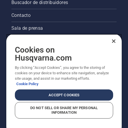
hasta el
Buscador de distribuidores
motor
arranque.
Contacto
Procedimiento
de
Sala de prensa
arranque
de la
La visión de Husqvarna sobre la sostenibilidad
desbrozadora.
Si sigues
Cookies on
este
Información legal de productos
Husqvarna.com
procedimiento,
verás
By clicking “Accept Cookies”, you agree to the storing of
Otros sitios de Husqvarna
que
cookies on your device to enhance site navigation, analyze
arrancar
site usage, and assist in our marketing efforts.
tu
Cookie Policy
desbrozadora
Husqvarna
ACCEPT COOKIES
será
muy
DO NOT SELL OR SHARE MY PERSONAL
sencillo.
INFORMATION