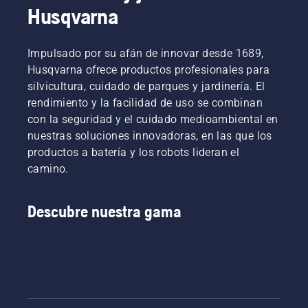
recopilado
veces,
pequeña
pasos.
Husqvarna
esta
activa el
o un
Un
guía
estrangulador
tornillo
banco
sobre el
y tira del
en caso
siempre
Impulsado por su afán de innovar desde 1689,
tema.
cordón
de que
resulta
Husqvarna ofrece productos profesionales para
de
se
de
silvicultura, cuidado de parques y jardinería. El
arranque
caigan.
utilidad
rendimiento y la facilidad de uso se combinan
hasta
en el
con la seguridad y el cuidado medioambiental en
que se
trabajo,
encienda
ya que
nuestras soluciones innovadoras, en las que los
el motor.
evita que
productos a batería y los robots lideran el
Desactiva
se
camino.
el
caigan
estrangulador
tornillos
cuando
al
Descubre nuestra gama
el motor
césped.
se pare y
tira otra
vez del
cordón
de
arranque