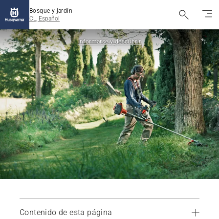
Bosque y jardín
CL, Español
Informarse y descubrir
Contenido de esta página