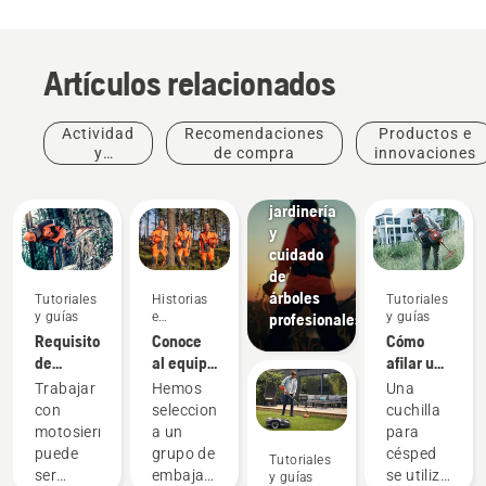
Artículos relacionados
Actividad
Recomendaciones
Productos e
y
de compra
innovaciones
Soluciones
eventos
Paisajismo,
jardinería
y
cuidado
de
árboles
Tutoriales
Historias
Tutoriales
y guías
e
y guías
profesionales
inspiración
Requisitos
Conoce
Cómo
de
al equipo
afilar una
seguridad
H de
cuchilla
Trabajar
Hemos
Una
de las
Husqvarna:
para
con
seleccionado
cuchilla
motosierras
los
césped
motosierras
a un
para
usuarios
puede
grupo de
césped
Tutoriales
más
ser
embajadores
se utiliza
y guías