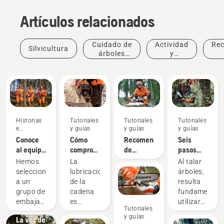
Artículos relacionados
Cuidado de
Actividad
Re
Silvicultura
árboles
y
profesional
eventos
Historias
Tutoriales
Tutoriales
Tutoriales
e
y guías
y guías
y guías
inspiración
Conoce
Cómo
Recomendaciones
Seis
al equipo
comprobar
de
pasos
Historias
H de
que la
afilado y
para
e
Hemos
La
Al talar
Husqvarna:
lubricación
dispositivos
talar un
inspiración
seleccionado
lubricación
árboles,
los
Charlas
de la
de
árbol
a un
de la
resulta
usuarios
Husqvarna
cadena
afilado
correctament
grupo de
cadena
fundamental
más
sobre
funciona
embajadores
es
utilizar
Tutoriales
exigentes
árboles:
en tu
cualificados
importante
las
y guías
La voz de
motosierra
y
al usar
técnicas