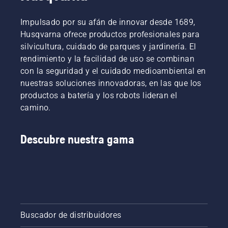
Durante
periodo
el nivel
toda la
de
de
Impulsado por su afán de innovar desde 1689,
fase de
rodaje
aceite.
Husqvarna ofrece productos profesionales para
investigación
durante
Arranca
y
silvicultura, cuidado de parques y jardinería. El
el que
la
desarrollo,
rendimiento y la facilidad de uso se combinan
debe
motosierra
nuestro
controlarse
con la seguridad y el cuidado medioambiental en
y
objetivo
el
asegúrate
nuestras soluciones innovadoras, en las que los
principal
tensado
de que el
productos a batería y los robots lideran el
era
con
freno de
conseguir
camino.
mayor
cadena
que tu
frecuencia.
está
rendimiento
desactivado.
sea el
Descubre nuestra gama
Acelera
más alto
el motor
posible.
de la
motosierra
a unos
pocos
centímetros
del
Buscador de distribuidores
tronco