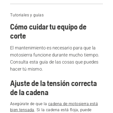
Ajuste de la tensión correcta de la cadena
Lubricación de la cadena
Tutoriales y guías
Mantenimiento de la espada
Cómo cuidar tu equipo de
Sustitución de la espada
Afilado de la cadena y ajuste correcto de la profundidad de corte
corte
Productos recomendados
El mantenimiento es necesario para que la
motosierra funcione durante mucho tiempo.
Consulta esta guía de las cosas que puedes
hacer tú mismo.
Ajuste de la tensión correcta
de la cadena
Asegúrate de que la
cadena de motosierra está
bien tensada
. Si la cadena está floja, puede