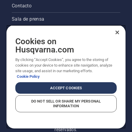
de un
Contacto
árbol. Si
el tronco
Sala de prensa
se
mancha
La visión de Husqvarna sobre la sostenibilidad
de
aceite,
Cookies on
significa
Información legal de productos
Husqvarna.com
que el
sistema
By clicking “Accept Cookies”, you agree to the storing of
Otros sitios de Husqvarna
de
cookies on your device to enhance site navigation, analyze
lubricación
site usage, and assist in our marketing efforts.
funciona.
Cookie Policy
ACCEPT COOKIES
DO NOT SELL OR SHARE MY PERSONAL
INFORMATION
© Husqvarna AB (publ). Todos los derechos
reservados.