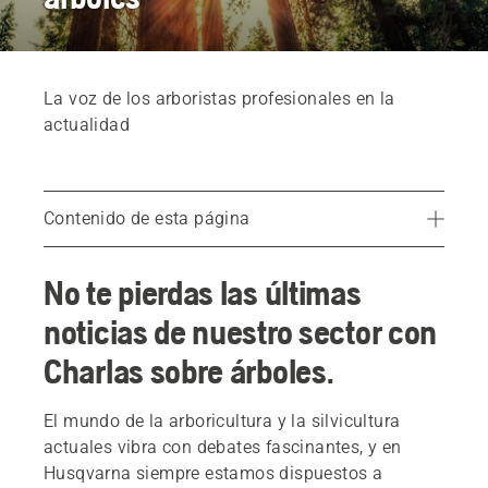
La voz de los arboristas profesionales en la
actualidad
Contenido de esta página
Eficiencia en los trabajos de arboricultura
No te pierdas las últimas
Arboricultura urbana sostenible
noticias de nuestro sector con
Fomentando una nueva actitud
Charlas sobre árboles.
El mundo de la arboricultura y la silvicultura
actuales vibra con debates fascinantes, y en
Husqvarna siempre estamos dispuestos a