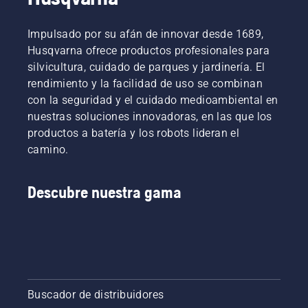
buena
de tu
técnica.
motosierra
Impulsado por su afán de innovar desde 1689,
funciona
correctament
Husqvarna ofrece productos profesionales para
Comprueba
silvicultura, cuidado de parques y jardinería. El
primero
rendimiento y la facilidad de uso se combinan
el nivel
con la seguridad y el cuidado medioambiental en
de
nuestras soluciones innovadoras, en las que los
aceite.
Arranca
productos a batería y los robots lideran el
la
camino.
motosierra
y
asegúrate
Descubre nuestra gama
de que el
freno de
cadena
está
desactivado.
Acelera
el motor
Buscador de distribuidores
de la