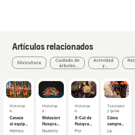
Artículos relacionados
Cuidado de
Actividad
Re
Silvicultura
árboles
y
profesional
eventos
Historias
Historias
Historias
Tutoriales
e
e
e
y guías
inspiración
inspiración
inspiración
Conoce
Motosierras
X-Cut de
Cómo
al equipo
Husqvarna,
Husqvarna:
comprobar
H de
respaldadas
el mejor
que la
Hemos
Nuestro
Por
La