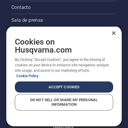
motosierra
a unos
Contacto
pocos
centímetros
Sala de prensa
del
tronco
La visión de Husqvarna sobre la sostenibilidad
de un
Cookies on
árbol. Si
Información legal de productos
el tronco
Husqvarna.com
se
mancha
By clicking “Accept Cookies”, you agree to the storing of
Otros sitios de Husqvarna
de
cookies on your device to enhance site navigation, analyze
aceite,
site usage, and assist in our marketing efforts.
significa
Cookie Policy
que el
sistema
ACCEPT COOKIES
de
lubricación
DO NOT SELL OR SHARE MY PERSONAL
funciona.
INFORMATION
© Husqvarna AB (publ). Todos los derechos
reservados.