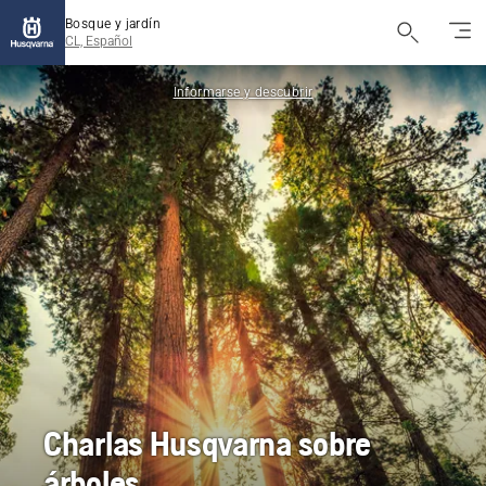
Bosque y jardín
CL, Español
Informarse y descubrir
Charlas Husqvarna sobre
árboles