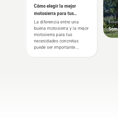
Cómo elegir la mejor
motosierra para tus
necesidades
La diferencia entre una
Soluc
Som
buena motosierra y la mejor
motosierra para tus
necesidades concretas
puede ser importante.
Sabemos cuáles son los
factores que cuentan a la
hora de decidir cuál es la
motosierra perfecta para ti.