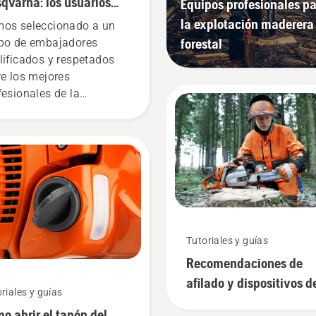
qvarna: los usuarios
Equipos profesionales p
 exigentes
la explotación maderera
os seleccionado a un
forestal
po de embajadores
lificados y respetados
re los mejores
fesionales de la
icultura y la jardinería de
o el mundo. Son nuestro
ipo H. Y son nuestros
arios más exigentes.
Tutoriales y guías
Recomendaciones de
afilado y dispositivos d
riales y guías
afilado
o abrir el tapón del