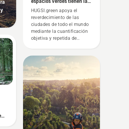
espacios verdes tienen las
ara
ciudades de todo el
 y
HUGSI.green apoya el
mundo?
reverdecimiento de las
ciudades de todo el mundo
mediante la cuantificación
objetiva y repetida de
indicadores clave sobre
espacios verdes de las
zonas urbanas de cientos
de ciudades en más de
60 países por todo el
planeta.
e