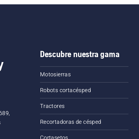
Descubre nuestra gama
y
Motosierras
Robots cortacésped
Tractores
689,
Recortadoras de césped
s
Cortasetos