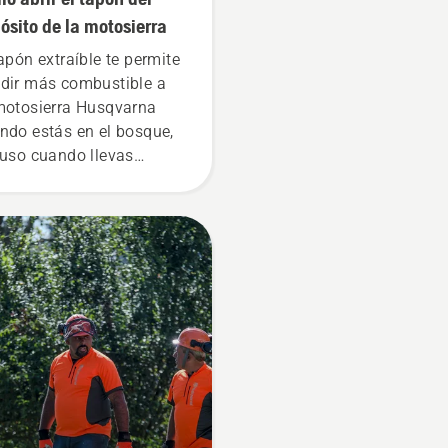
ósito de la motosierra
tapón extraíble te permite
dir más combustible a
motosierra Husqvarna
ndo estás en el bosque,
luso cuando llevas
ntes. Presiona el tapón y
alo con la mano o usa un
tornillador si es
esario.