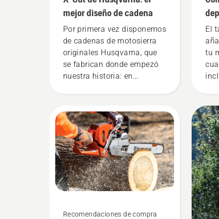
mejor diseño de cadena
dep
Por primera vez disponemos
El 
de cadenas de motosierra
aña
originales Husqvarna, que
tu 
se fabrican donde empezó
cua
nuestra historia: en
inc
Huskvarna, Suecia. ¿Te
gua
preguntas por qué? Bueno,
gír
en realidad la historia
des
comienza por el final.
nec
Durante toda la fase de
investigación y desarrollo,
nuestro objetivo principal
era conseguir que tu
rendimiento sea el más alto
posible.
Recomendaciones de compra