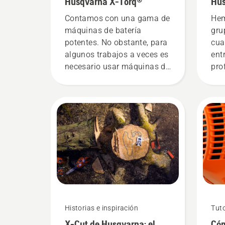
Husqvarna X-Torq®
Hus
más
Contamos con una gama de
Hem
máquinas de batería
gru
potentes. No obstante, para
cua
algunos trabajos a veces es
ent
necesario usar máquinas de
pro
gasolina. Nuestra
silv
tecnología X-Torq®
tod
proporciona la potencia y el
equ
par que necesitas gracias a
usu
una combustión muy
eficiente.
Historias e inspiración
Tuto
X-Cut de Husqvarna: el
Cóm