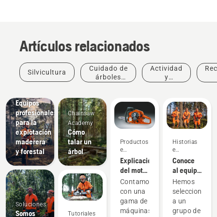
Artículos relacionados
Cuidado de
Actividad
Re
Silvicultura
árboles
y
profesional
eventos
Soluciones
Equipos
profesionales
Chainsaw
para la
Academy
explotación
Cómo
maderera
talar un
Productos
Historias
e
e
y forestal
árbol
innovaciones
inspiración
Explicación
Conoce
del motor
al equipo
Husqvarna
H de
Contamos
Hemos
X-Torq®
Husqvarna:
con una
seleccionado
los
gama de
a un
Soluciones
usuarios
máquinas
grupo de
Somos
Tutoriales