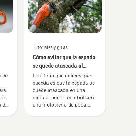
Tutoriales y guías
Cómo evitar que la espada
se quede atascada al
podar un árbol con una
 de
Lo último que quieres que
motosierra de poda
suceda es que la espada se
ara
quede atascada en una
 es
rama al podar un árbol con
s de
una motosierra de poda.
Para evitar esto, debes
seguir la técnica ilustrada
y el
en este vídeo corto. En
s a
primer lugar, debes hacer un