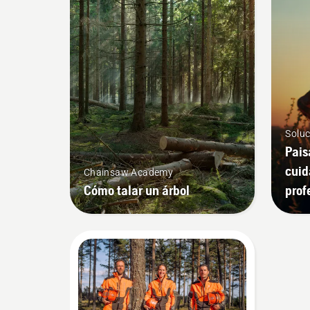
Soluc
Pais
cuid
Chainsaw Academy
Cómo talar un árbol
prof