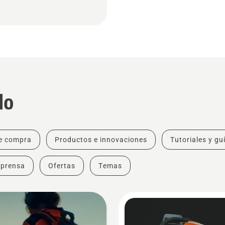
do
e compra
Productos e innovaciones
Tutoriales y gu
 prensa
Ofertas
Temas