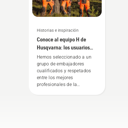
Historias e inspiración
Conoce al equipo H de
Husqvarna: los usuarios
más exigentes
Hemos seleccionado a un
grupo de embajadores
cualificados y respetados
entre los mejores
profesionales de la
silvicultura y la jardinería de
todo el mundo. Son nuestro
equipo H. Y son nuestros
usuarios más exigentes.