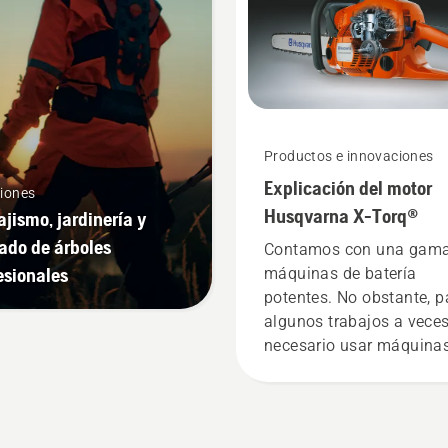
Productos e innovaciones
Explicación del motor
iones
Husqvarna X-Torq®
ajismo, jardinería y
ado de árboles
Contamos con una gama
esionales
máquinas de batería
potentes. No obstante, p
algunos trabajos a veces
necesario usar máquina
gasolina. Nuestra
tecnología X-Torq®
proporciona la potencia 
par que necesitas gracia