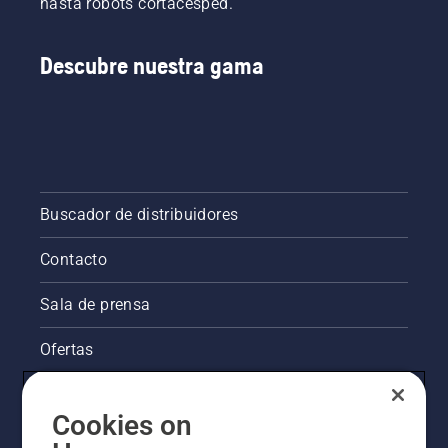
hasta robots cortacésped.
Descubre nuestra gama
Buscador de distribuidores
Contacto
Sala de prensa
Ofertas
La visión de Husqvarna sobre la sostenibilidad
Cookies on
Información legal de productos