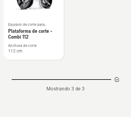
Ver
Equipos de corte para
más
cortacéspedes con unidad de
Plataforma de corte -
detalles
corte frontal y asiento para
Combi 112
aplicaciones residenciales
sobre
Anchura de corte
Plataforma
112 cm
de
corte
-
Combi
112
Mostrando 3 de 3