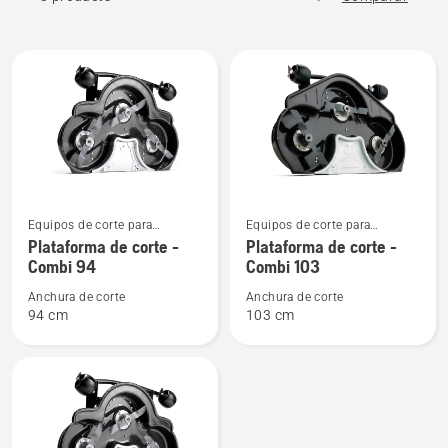
All
products
Ver
Ver
Equipos de corte para
Equipos de corte para
más
más
cortacéspedes con unidad de
cortacéspedes con unidad de
Plataforma de corte -
Plataforma de corte -
detalles
detalles
corte frontal y asiento para
corte frontal y asiento para
Combi 94
Combi 103
aplicaciones residenciales
aplicaciones residenciales
sobre
sobre
Anchura de corte
Anchura de corte
Plataforma
Plataforma
94 cm
103 cm
de
de
corte
corte
-
-
Combi
Combi
94
103