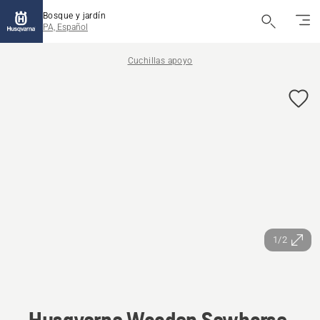
Bosque y jardín
PA, Español
Cuchillas apoyo
1/2
Husqvarna Wooden Sawhorse