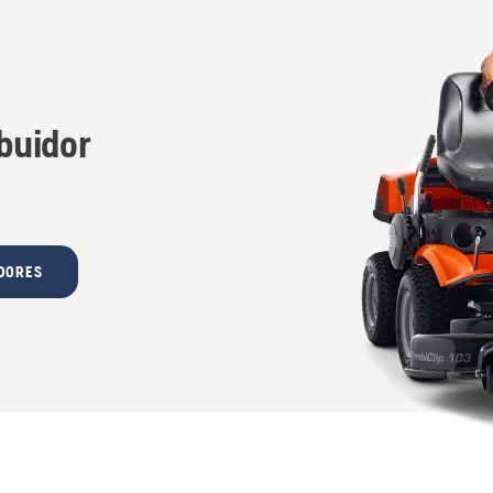
ibuidor
IDORES