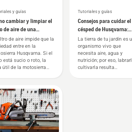
riales y guías
Tutoriales y guías
o cambiar y limpiar el
Consejos para cuidar el
tro de aire de una
césped de Husqvarna:
osierra Husqvarna
cómo cultivar la tierra
iltro de aire impide que la
La tierra de tu jardín es 
iedad entre en la
organismo vivo que
osierra Husqvarna. Si el
necesita aire, agua y
ro está sucio o roto, la
nutrición; por eso, labrar
a útil de la motosierra
cultivarla resulta
de reducirse. Tenemos
indispensable para tener
 tipos de filtros de aire:
jardín saludable, y por e
ándar, para condiciones
hemos recopilado esta g
males; de invierno, para
sobre el tema.
peraturas cercanas al
to de congelación o
riores; y de fieltro, para
ornos muy secos o con
vo.