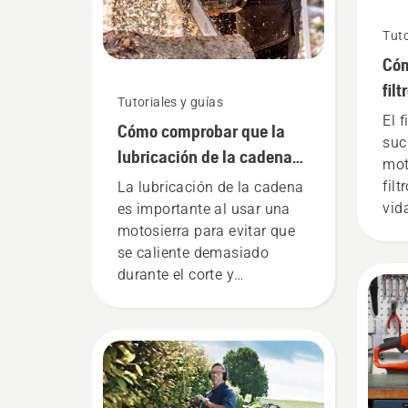
Tuto
Cóm
fil
Tutoriales y guías
mot
El f
Cómo comprobar que la
suc
lubricación de la cadena
mot
funciona en tu motosierra
filt
La lubricación de la cadena
vid
es importante al usar una
pue
motosierra para evitar que
tres
se caliente demasiado
est
durante el corte y
nor
asegurarse de que gira
tem
alrededor de la espada sin
pun
fricción. Esto prolonga la
infe
vida útil de la espada y la
ent
cadena. Sigue las
pol
instrucciones de este vídeo