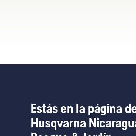
attention. Let’s take a look
at seven super easy ways
you can maintain the
performance and reliability
of your hedge trimmer for
years to come.
Estás en la página d
Husqvarna Nicaragu