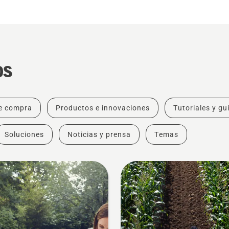
os
e compra
Productos e innovaciones
Tutoriales y gu
Soluciones
Noticias y prensa
Temas