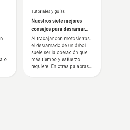
Tutoriales y guías
Nuestros siete mejores
consejos para desramar
árboles de forma segura y
un
Al trabajar con motosierras,
eficaz
el desramado de un árbol
suele ser la operación que
la o
más tiempo y esfuerzo
requiere. En otras palabras,
 un
tienes mucho que ganar si
so
aprendes una buena
uía
técnica.