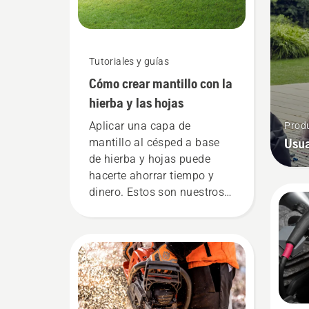
Tutoriales y guías
Cómo crear mantillo con la
hierba y las hojas
Aplicar una capa de
Produ
Usua
mantillo al césped a base
de hierba y hojas puede
hacerte ahorrar tiempo y
dinero. Estos son nuestros
mejores consejos para
aplicar mantillo al césped
hecho con recortes de
hierba y hojas.