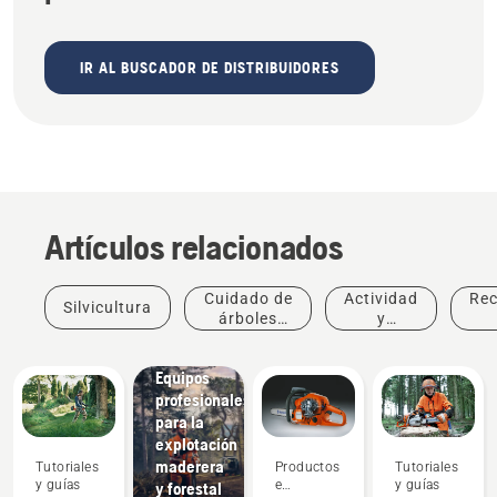
IR AL BUSCADOR DE DISTRIBUIDORES
Artículos relacionados
Cuidado de
Actividad
Re
Silvicultura
árboles
y
profesional
eventos
Soluciones
Equipos
profesionales
para la
explotación
maderera
Tutoriales
Productos
Tutoriales
y guías
e
y guías
y forestal