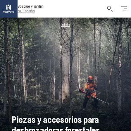
Bosque y jardín
NI, Español
Inicio
Piezas y accesorios para
desbrozadoras forestales