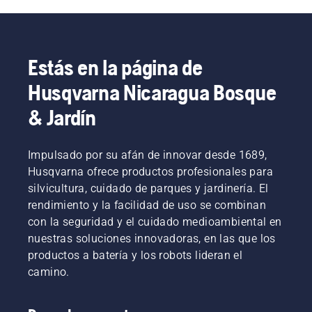
a la hora
sencillos
Aquí te
en un
de
pasos.
indicamos
lugar
decidir
Un
algunos
donde
cuál es
banco
aspectos
sea fácil
la
Estás en la página de
siempre
que
encontrar
motosierra
resulta
debes
una
Husqvarna Nicaragua Bosque
perfecta
de
tener en
herramienta
para ti.
utilidad
cuenta.
pequeña
& Jardín
en el
o un
trabajo,
tornillo
ya que
en caso
Impulsado por su afán de innovar desde 1689,
evita que
de que
Husqvarna ofrece productos profesionales para
se
se
caigan
silvicultura, cuidado de parques y jardinería. El
caigan.
tornillos
rendimiento y la facilidad de uso se combinan
al
con la seguridad y el cuidado medioambiental en
césped.
nuestras soluciones innovadoras, en las que los
productos a batería y los robots lideran el
camino.