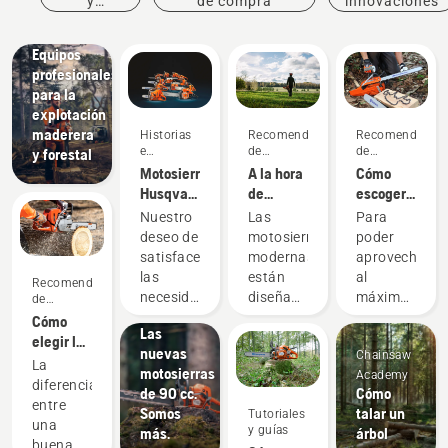
y
de compra
innovaciones
eventos
Soluciones
Equipos
profesionales
para la
explotación
maderera
Historias
Recomendaciones
Recomendacion
e
de
de
y forestal
inspiración
compra
compra
Motosierras
A la hora
Cómo
Husqvarna,
de
escoger
respaldadas
comprar
la
Nuestro
Las
Para
por
una
espada
deseo de
motosierras
poder
nuestros
motosierra,
correcta
satisfacer
modernas
aprovechar
usuarios
hay que
para tu
Productos
las
están
al
Recomendaciones
desde
tener en
motosierra:
e
necesidades
diseñadas
máximo
de
1959
cuenta
Algunos
compra
innovaciones
reales de
para
tu
Cómo
Las
estas
consejos
los
adaptarse
motosierra
elegir la
nuevas
cuatro
Chainsaw
profesionales
a las
es
mejor
La
motosierras
cosas
Academy
de la
condiciones
fundamental
motosierra
diferencia
de 90 cc.
Cómo
silvicultura
específicas
que
para tus
entre
Somos
talar un
Tutoriales
nos ha
de
elijas la
necesidades
una
y guías
más.
árbol
llevado a
trabajo
cadena
buena