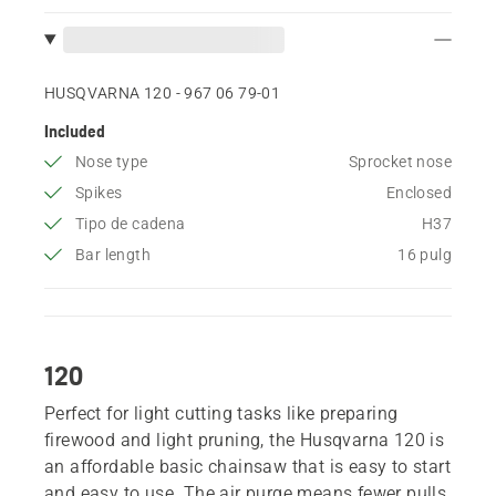
HUSQVARNA 120 - 967 06 79‑01
Included
Nose type
Sprocket nose
Spikes
Enclosed
Tipo de cadena
H37
Bar length
16 pulg
120
Perfect for light cutting tasks like preparing
firewood and light pruning, the Husqvarna 120 is
an affordable basic chainsaw that is easy to start
and easy to use. The air purge means fewer pulls