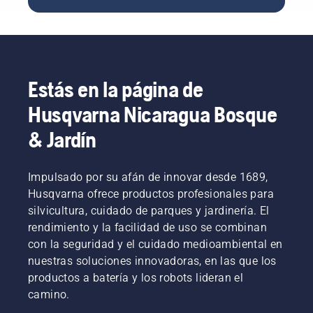
Por
adecuado.
empezó
una línea
perfecta
tanto, en
nuestra
de
para ti.
esta
historia:
tendido
guía,
en
eléctrico.
hemos
Huskvarna,
Es un
recopilado
Suecia.
trabajo
Estás en la página de
algunos
¿Te
duro que
consejos
preguntas
requiere
Husqvarna Nicaragua Bosque
para
por qué?
una gran
arrancar
Bueno,
precisión
& Jardín
una
en
en todo
motosierra.
realidad
momento.
la
Gerry
Impulsado por su afán de innovar desde 1689,
historia
Breton,
Husqvarna ofrece productos profesionales para
comienza
director
silvicultura, cuidado de parques y jardinería. El
por el
de
rendimiento y la facilidad de uso se combinan
final.
seguridad
Durante
con la seguridad y el cuidado medioambiental en
de Lucas
toda la
Tree
nuestras soluciones innovadoras, en las que los
fase de
Experts,
productos a batería y los robots lideran el
investigación
se
camino.
y
decidió