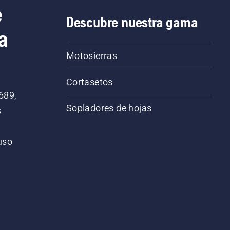
e
Descubre nuestra gama
a
Motosierras
Cortasetos
689,
Sopladores de hojas
s
 uso
o