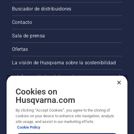
Buscador de distribuidores
Contacto
Sala de prensa
Ofertas
La visión de Husqvarna sobre la sostenibilidad
Información legal de productos
Cookies on
Otros sitios de Husqvarna
Husqvarna.com
AlertLine/Canal de Denúncias
By clicking “Accept Cookies”, you agree to the storing of
cookies on your device to enhance site navigation, analyze
site usage, and assist in our marketing efforts.
Cookie Policy