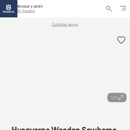
Bosque y jardín
NI, Español
Cuchillas apoyo
1/2
Husqvarna Wooden Sawhorse