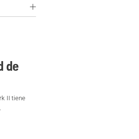
d de
 II tiene
.