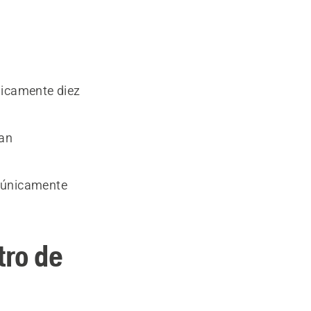
nicamente diez
ian
a únicamente
tro de