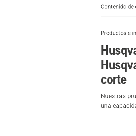
Contenido de 
El mejor ren
Productos d
Productos e i
Husqva
Husqva
corte
Nuestras pr
una capacida