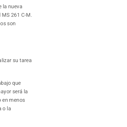
e la nueva
hl MS 261 C-M.
dos son
lizar su tarea
abajo que
ayor será la
jo en menos
 o la