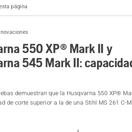
esta página
dimiento de corte dentro de su clase
estacados
nnovaciones
rna 550 XP® Mark II y
rna 545 Mark II: capacida
uebas demuestran que la Husqvarna 550 XP® Mark
d de corte superior a la de una Stihl MS 261 C-M