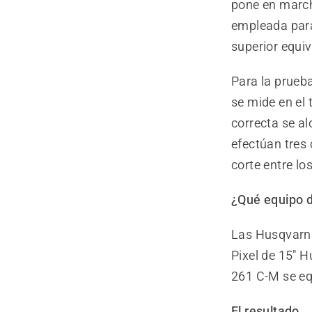
pone en marcha
empleada para
superior equi
Para la prueba
se mide en el
correcta se a
efectúan tres 
corte entre lo
¿Qué equipo d
Las Husqvarna
Pixel de 15" 
261 C-M se eq
El resultado