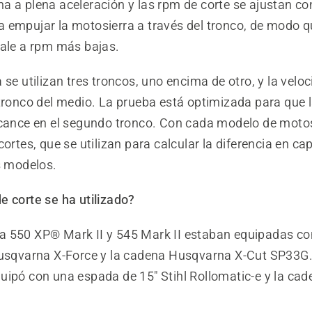
 a plena aceleración y las rpm de corte se ajustan con
 empujar la motosierra a través del tronco, de modo q
vale a rpm más bajas.
 se utilizan tres troncos, uno encima de otro, y la velo
 tronco del medio. La prueba está optimizada para que 
lcance en el segundo tronco. Con cada modelo de motos
cortes, que se utilizan para calcular la diferencia en c
s modelos.
e corte se ha utilizado?
 550 XP® Mark II y 545 Mark II estaban equipadas c
Husqvarna X-Force y la cadena Husqvarna X-Cut SP33G.
uipó con una espada de 15" Stihl Rollomatic-e y la cad