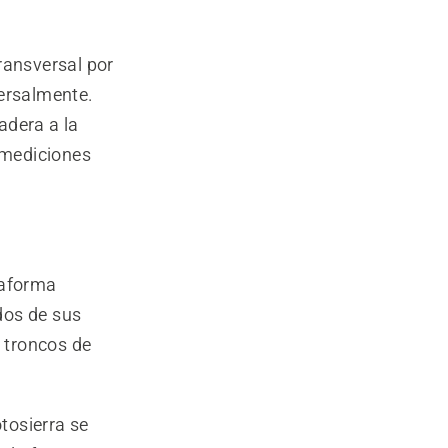
ransversal por
versalmente.
adera a la
 mediciones
taforma
dos de sus
 troncos de
tosierra se