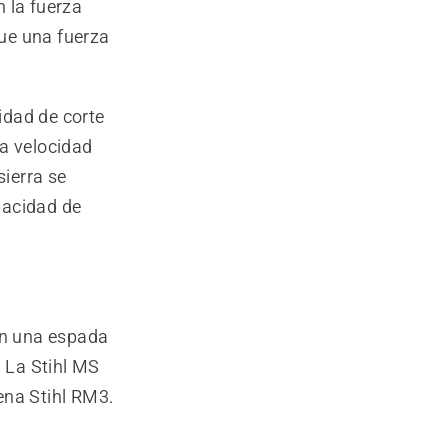
 la fuerza
ue una fuerza
cidad de corte
la velocidad
ierra se
apacidad de
on una espada
 La Stihl MS
ena Stihl RM3.