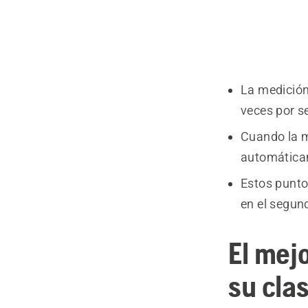
La medición
veces por s
Cuando la m
automáticam
Estos punto
en el segun
El mej
su cla