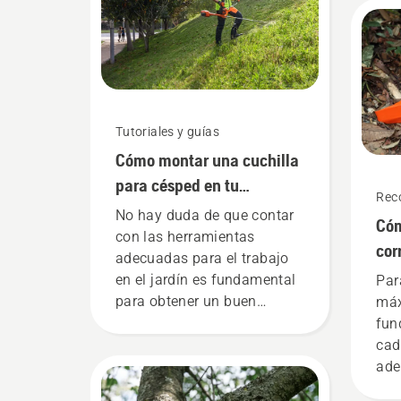
tot
Joh
res
port
bat
Tutoriales y guías
Cómo montar una cuchilla
para césped en tu
Rec
desbrozadora a batería
No hay duda de que contar
Cóm
con las herramientas
cor
adecuadas para el trabajo
mot
en el jardín es fundamental
Par
con
para obtener un buen
máx
resultado. Pasar del hilo de
fun
corte a una cuchilla para
cad
césped en tu desbrozadora
ade
Husqvarna es muy fácil:
ind