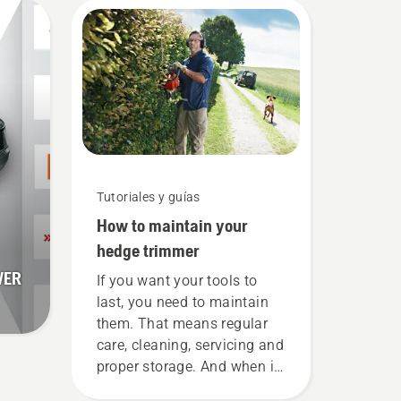
necesidades? Aquí tienes
algunas preguntas
imprescindibles cuyas
respuestas te llevarán a la
decisión correcta.
Tutoriales y guías
How to maintain your
hedge trimmer
WER
If you want your tools to
last, you need to maintain
them. That means regular
care, cleaning, servicing and
proper storage. And when it
comes to your hedge