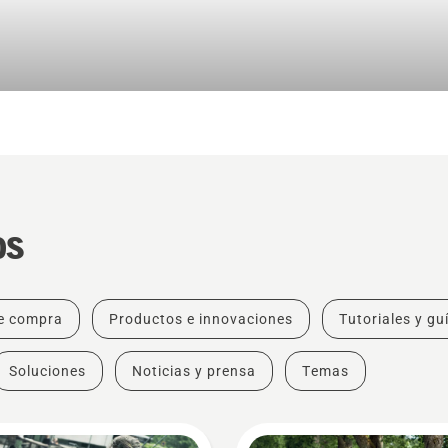
os
e compra
Productos e innovaciones
Tutoriales y gu
Soluciones
Noticias y prensa
Temas