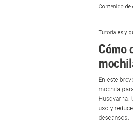
Contenido de 
Cómo ajustar
Tutoriales y g
Cómo c
mochil
En este brev
mochila para
Husqvarna. 
uso y reduce
descansos.