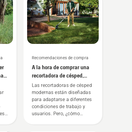
ra
Recomendaciones de compra
er
A la hora de comprar una
na
recortadora de césped,
debes tener en cuenta
Las recortadoras de césped
estas cinco cosas
ar
modernas están diseñadas
para adaptarse a diferentes
o
condiciones de trabajo y
les
usuarios. Pero, ¿cómo
nos
puedes encontrar la
r en
recortadora óptima para tus