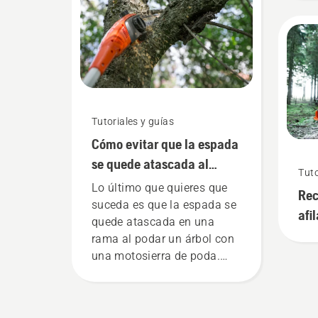
solo tienes que mirar el
asp
vídeo y seguir estos
cue
sencillos pasos. Un banco
siempre resulta de utilidad
en el trabajo, ya que evita
que se caigan tornillos al
césped.
Tutoriales y guías
Cómo evitar que la espada
se quede atascada al
Tuto
podar un árbol con una
Lo último que quieres que
Rec
motosierra de poda
suceda es que la espada se
afi
quede atascada en una
afi
rama al podar un árbol con
una motosierra de poda.
Para evitar esto, debes
seguir la técnica ilustrada
en este vídeo corto. En