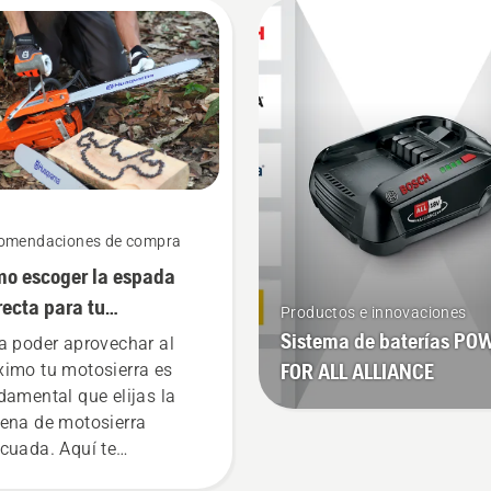
almente nuevo", afirma
cuenta antes de adquirir
an Svennung,
una desbrozadora.
ponsable de productos
átiles eléctricos y a
ería de Husqvarna.
omendaciones de compra
o escoger la espada
recta para tu
Productos e innovaciones
osierra: Algunos
Sistema de baterías PO
a poder aprovechar al
sejos
FOR ALL ALLIANCE
imo tu motosierra es
damental que elijas la
ena de motosierra
cuada. Aquí te
icamos algunos