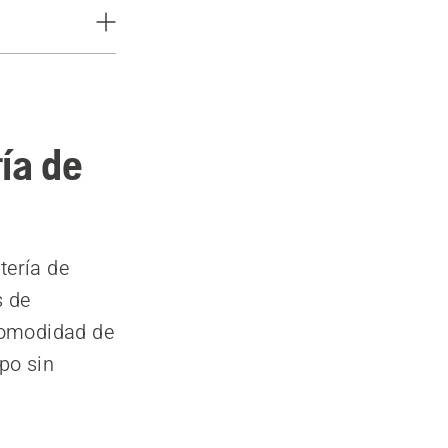
ía de
tería de
s de
comodidad de
po sin