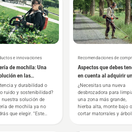
ductos e innovaciones
Recomendaciones de comp
ería de mochila: Una
Aspectos que debes ten
olución en las
en cuenta al adquirir u
ramientas portátiles a
desbrozadora
tencia y durabilidad o
¿Necesitas una nueva
ería
o ruido y sostenibilidad?
desbrozadora para limpi
 nuestra solución de
una zona más grande,
ería de mochila ya no
hierba alta, monte bajo 
drás que elegir. "Este
cortar matorrales y árbo
ducto catapulta la gama
pequeños? He aquí algu
atería a un nivel
aspectos que debes tene