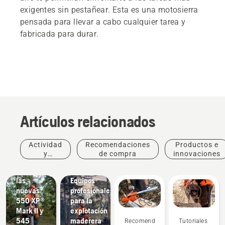
exigentes sin pestañear. Esta es una motosierra
pensada para llevar a cabo cualquier tarea y
fabricada para durar.
Artículos relacionados
Productos
Actividad
Recomendaciones
Productos e
e
y
de compra
innovaciones
innovaciones
eventos
#NEWCHAINSAWGENERATION:
Soluciones
las
Equipos
nuevas
profesionales
550 XP®
para la
Mark II y
explotación
545
maderera
Recomendaciones
Tutoriales