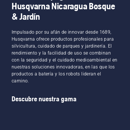
mundo.
y
Husqvarna Nicaragua Bosque
de
desarrollo,
lubricación
nuestro
& Jardín
de la
objetivo
cadena
principal
de tu
era
Impulsado por su afán de innovar desde 1689,
motosierra
conseguir
Husqvarna ofrece productos profesionales para
funciona
que tu
silvicultura, cuidado de parques y jardinería. El
correctament
rendimiento
Comprueba
rendimiento y la facilidad de uso se combinan
sea el
primero
con la seguridad y el cuidado medioambiental en
más alto
el nivel
posible.
nuestras soluciones innovadoras, en las que los
de
productos a batería y los robots lideran el
aceite.
camino.
Arranca
la
motosierra
Descubre nuestra gama
y
asegúrate
de que el
freno de
cadena
está