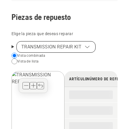
Piezas de repuesto
Elige la pieza que deseas reparar
TRANSMISSION REPAIR KIT
Choose
Vista combinada
Vista de lista
your
preferred
view
ARTÍCULO
NÚMERO DE REFERENC
type
for
the
spare
parts