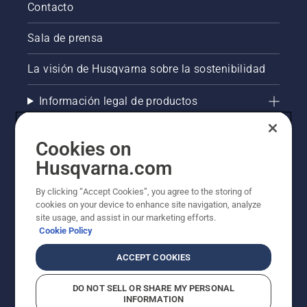
Contacto
Sala de prensa
La visión de Husqvarna sobre la sostenibilidad
Información legal de productos
Otros sitios de Husqvarna
Cookies on
Husqvarna.com
AlertLine/Canal de Denúncias
By clicking “Accept Cookies”, you agree to the storing of
cookies on your device to enhance site navigation, analyze
site usage, and assist in our marketing efforts.
Cookie Policy
ACCEPT COOKIES
DO NOT SELL OR SHARE MY PERSONAL
INFORMATION