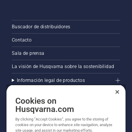
Buscador de distribuidores
Contacto
Sala de prensa
La visión de Husqvarna sobre la sostenibilidad
Información legal de productos
Otros sitios de Husqvarna
Cookies on
Husqvarna.com
AlertLine/Canal de Denúncias
By clicking “Accept Cookies”, you agree to the storing of
cookies on your device to enhance site navigation, analyze
site usage, and assist in our marketing efforts.