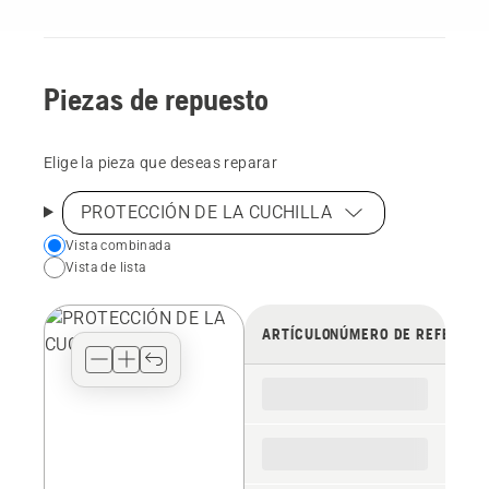
Piezas de repuesto
Elige la pieza que deseas reparar
PROTECCIÓN DE LA CUCHILLA
Choose
Vista combinada
Vista de lista
your
preferred
view
ARTÍCULO
NÚMERO DE REFERENC
type
for
the
spare
parts