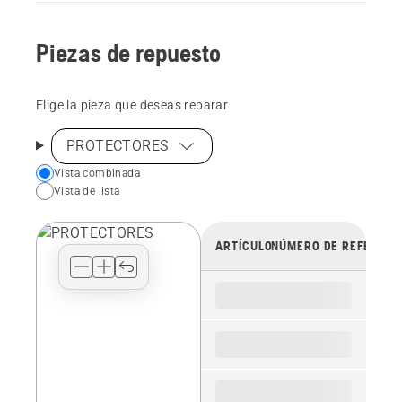
Piezas de repuesto
Elige la pieza que deseas reparar
PROTECTORES
Choose
Vista combinada
Vista de lista
your
preferred
view
ARTÍCULO
NÚMERO DE REFERENC
type
for
the
spare
parts