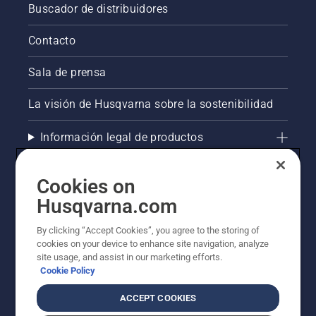
Buscador de distribuidores
Contacto
Sala de prensa
La visión de Husqvarna sobre la sostenibilidad
Información legal de productos
Otros sitios de Husqvarna
Cookies on
Husqvarna.com
AlertLine/Canal de Denúncias
By clicking “Accept Cookies”, you agree to the storing of
cookies on your device to enhance site navigation, analyze
site usage, and assist in our marketing efforts.
Cookie Policy
ACCEPT COOKIES