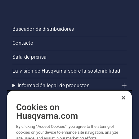
Buscador de distribuidores
Contacto
Sala de prensa
La visión de Husqvarna sobre la sostenibilidad
Información legal de productos
Otros sitios de Husqvarna
Cookies on
Husqvarna.com
AlertLine/Canal de Denúncias
By clicking “Accept Cookies”, you agree to the storing of
cookies on your device to enhance site navigation, analyze
site usage, and assist in our marketing efforts.