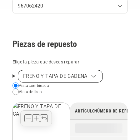
Piezas de repuesto
Elige la pieza que deseas reparar
FRENO Y TAPA DE CADENA
Choose
Vista combinada
Vista de lista
your
preferred
view
ARTÍCULO
NÚMERO DE REFERENC
type
for
the
spare