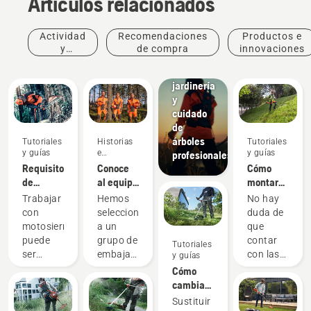
Artículos relacionados
Actividad
Recomendaciones
Productos e
y
de compra
innovaciones
Soluciones
eventos
Paisajismo,
jardinería
y
cuidado
de
árboles
Tutoriales
Historias
Tutoriales
y guías
e
y guías
profesionales
inspiración
Requisitos
Conoce
Cómo
de
al equipo
montar
seguridad
H de
una
Trabajar
Hemos
No hay
de las
Husqvarna:
cuchilla
con
seleccionado
duda de
motosierras
los
para
motosierras
a un
que
usuarios
césped
puede
grupo de
contar
Tutoriales
más
en tu
ser
embajadores
con las
y guías
exigentes
desbrozadora
peligroso.
cualificados
herramientas
Cómo
a batería
Sin
y
adecuadas
cambiar
embargo,
respetados
para el
el hilo de
Sustituir
con solo
entre los
trabajo