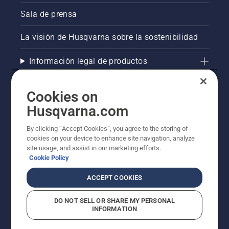
de
Sala de prensa
arranque
de la
La visión de Husqvarna sobre la sostenibilidad
desbrozadora.
Si sigues
este
Información legal de productos
procedimiento,
verás
Otros sitios de Husqvarna
que
Cookies on
arrancar
Husqvarna.com
tu
AlertLine/Canal de Denúncias
desbrozadora
By clicking “Accept Cookies”, you agree to the storing of
Husqvarna
cookies on your device to enhance site navigation, analyze
será
site usage, and assist in our marketing efforts.
muy
Cookie Policy
sencillo.
ACCEPT COOKIES
DO NOT SELL OR SHARE MY PERSONAL
INFORMATION
© Husqvarna AB (publ). Todos los derechos