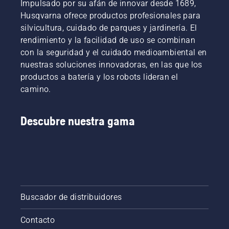
sobre el
y tira del
césped.
en caso
Impulsado por su afán de innovar desde 1689,
tema.
cordón
de que
Husqvarna ofrece productos profesionales para
de
se
silvicultura, cuidado de parques y jardinería. El
arranque
caigan.
rendimiento y la facilidad de uso se combinan
hasta
con la seguridad y el cuidado medioambiental en
que se
encienda
nuestras soluciones innovadoras, en las que los
el motor.
productos a batería y los robots lideran el
Desactiva
camino.
el
estrangulador
cuando
Descubre nuestra gama
el motor
se pare y
tira otra
vez del
cordón
de
arranque
hasta el
Buscador de distribuidores
motor
arranque.
Contacto
Procedimiento