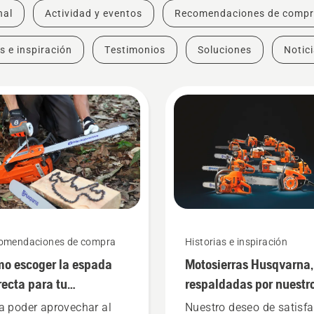
nal
Actividad y eventos
Recomendaciones de comp
s e inspiración
Testimonios
Soluciones
Notic
omendaciones de compra
Historias e inspiración
o escoger la espada
Motosierras Husqvarna,
recta para tu
respaldadas por nuestr
osierra: Algunos
usuarios desde 1959
a poder aprovechar al
Nuestro deseo de satisfa