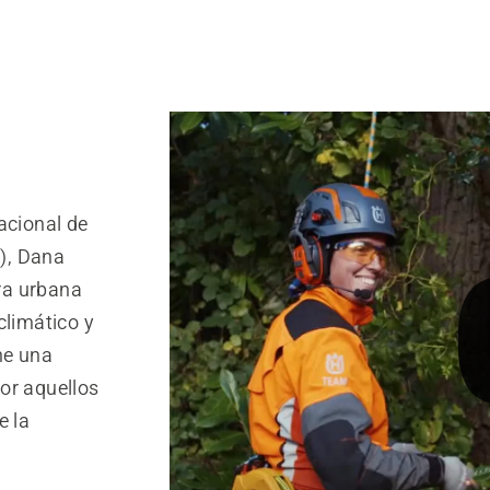
acional de
s), Dana
ura urbana
climático y
ne una
or aquellos
e la