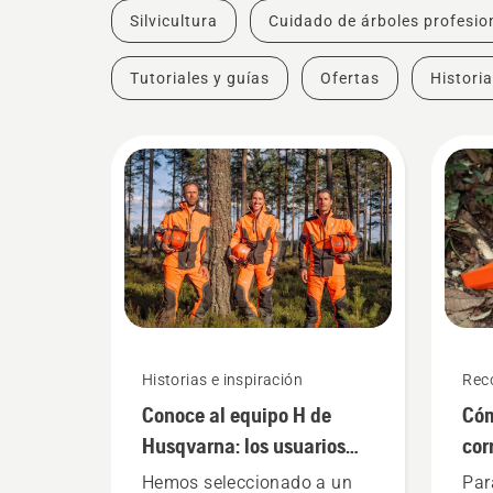
Silvicultura
Cuidado de árboles profesio
Tutoriales y guías
Ofertas
Historia
Historias e inspiración
Rec
Conoce al equipo H de
Cóm
Husqvarna: los usuarios
cor
más exigentes
mot
Hemos seleccionado a un
Par