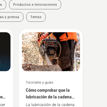
ra
Productos e innovaciones
ias y prensa
Temas
Tutoriales y guías
Cómo comprobar que la
os
lubricación de la cadena
funciona en tu motosierra
cer
La lubricación de la cadena