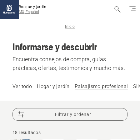
Bosque y jardín
MX, Español
Inicio
Informarse y descubrir
Encuentra consejos de compra, guías
prácticas, ofertas, testimonios y mucho más.
Ver todo
Hogar y jardín
Paisajismo profesional
Sil
Filtrar y ordenar
18 resultados
Productos