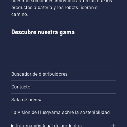
nuestras soluciones innovadoras, en las que los
método,
productos a batería y los robots lideran el
evitarás
camino.
que se
atasque
la
Descubre nuestra gama
espada
cuando
cortes
ramas
más
gruesas.
A
continuación,
Buscador de distribuidores
realiza
un corte
Contacto
desde
arriba
ligeramente
Sala de prensa
más
cerca del
La visión de Husqvarna sobre la sostenibilidad
tronco.
Por
Información legal de productos