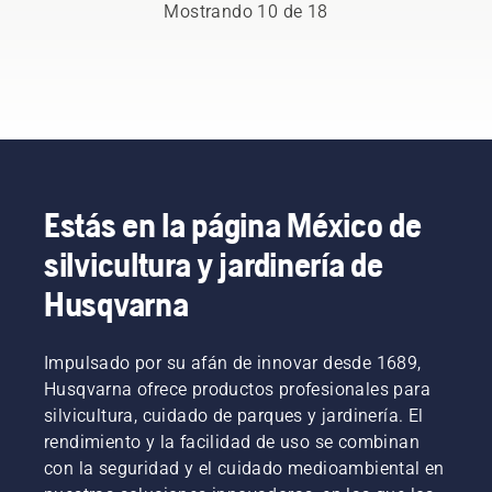
Mostrando 10 de 18
una
usa un
seguir la
limpieza.
destornillador
técnica
En esta
si es
ilustrada
guía de
necesario.
en este
usuario
vídeo
de
corto. En
desbrozadoras,
primer
encontrarás
lugar,
una lista
debes
de
Estás en la página México de
hacer un
consejos
pequeño
silvicultura y jardinería de
para
corte a
trabajar
poca
Husqvarna
de forma
distancia
segura y
del
eficaz
tronco
Impulsado por su afán de innovar desde 1689,
con tu
desde la
Husqvarna ofrece productos profesionales para
desbrozadora
parte
Husqvarna.
silvicultura, cuidado de parques y jardinería. El
inferior
de la
rendimiento y la facilidad de uso se combinan
rama.
con la seguridad y el cuidado medioambiental en
Con este