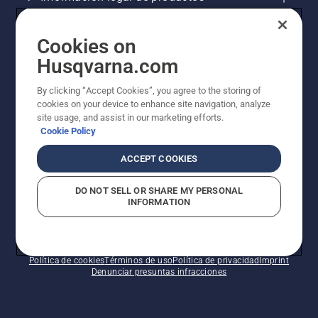
último,
corta el
tocón
Otros sitios de Husqvarna
Cookies on
cerca del
tronco
Husqvarna.com
AlertLine/Canal de Denúncias
By clicking “Accept Cookies”, you agree to the storing of
cookies on your device to enhance site navigation, analyze
site usage, and assist in our marketing efforts.
Cookie Policy
ACCEPT COOKIES
DO NOT SELL OR SHARE MY PERSONAL
INFORMATION
© Husqvarna AB (publ). Todos los derechos
reservados. Los precios indicados son precios
recomendados de venta al público.
Política de cookies
Términos de uso
Política de privacidad
Imprint
Denunciar presuntas infracciones