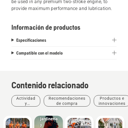
be used in any premium two-stroke engine, to
provide maximum performance and lubrication.
Información de productos
Especificaciones
Compatible con el modelo
Contenido relacionado
Actividad
Recomendaciones
Productos e
y
de compra
innovaciones
Soluciones
eventos
Paisajismo,
jardinería
y