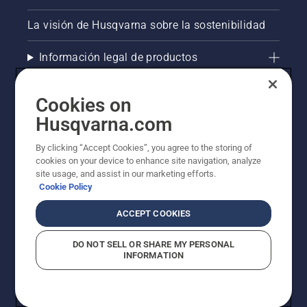
motosierra
funciona
La visión de Husqvarna sobre la sostenibilidad
correctamente.
Comprueba
Información legal de productos
primero
el nivel
de
Otros sitios de Husqvarna
aceite.
Cookies on
Arranca
Husqvarna.com
AlertLine/Canal de Denúncias
la
motosierra
By clicking “Accept Cookies”, you agree to the storing of
y
cookies on your device to enhance site navigation, analyze
asegúrate
site usage, and assist in our marketing efforts.
de que el
Cookie Policy
freno de
cadena
ACCEPT COOKIES
está
desactivado.
DO NOT SELL OR SHARE MY PERSONAL
Acelera
INFORMATION
el motor
© Husqvarna AB (publ). Todos los derechos
de la
reservados. Los precios indicados son precios
motosierra
recomendados de venta al público.
a unos