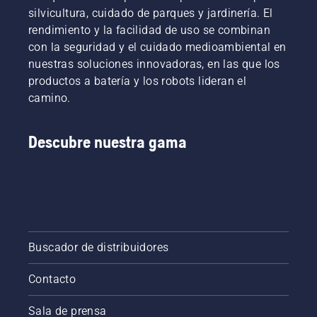
prolonga
silvicultura, cuidado de parques y jardinería. El
la vida
rendimiento y la facilidad de uso se combinan
útil de la
con la seguridad y el cuidado medioambiental en
espada y
nuestras soluciones innovadoras, en las que los
la
cadena.
productos a batería y los robots lideran el
Sigue las
camino.
instrucciones
de este
vídeo
Descubre nuestra gama
corto
para
aprender
a
comprobar
que el
sistema
Buscador de distribuidores
de
lubricación
de la
Contacto
cadena
de tu
Sala de prensa