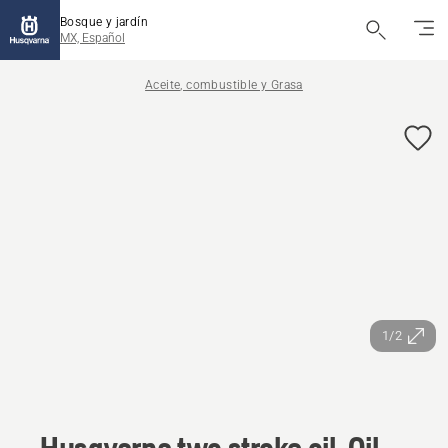
Bosque y jardín
MX, Español
Aceite, combustible y Grasa
1/2
Husqvarna two stroke oil, Oil