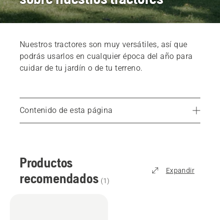
Nuestros tractores son muy versátiles, así que
podrás usarlos en cualquier época del año para
cuidar de tu jardín o de tu terreno.
Contenido de esta página
Productos recomendados
Encuentra el tractor adecuado
Productos
Servicios
Expandir
recomendados
Repuestos y accesorios
(
1
)