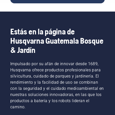
hidratado.
los
No
fuente
del
mejores
tienes
de
césped
céspedes
por qué
inspiración,
en
cuando
preocuparte.
echa
primavera,
entre la
Aquí
primero
que te
primavera.
tienes
un
Estás en la página de
servirán
Aquí
una guía
vistazo a
para
Husqvarna Guatemala Bosque
tienes
paso a
nuestros
asegurarte
algunos
paso
consejos
de que
& Jardín
sencillos
para
fundamentale
este se
consejos
reparar
para
encuentra
para el
un
esta
en el
Impulsado por su afán de innovar desde 1689,
cuidado
césped
estación
mejor
del
irregular.
con el fin
Husqvarna ofrece productos profesionales para
estado
césped
de
posible
silvicultura, cuidado de parques y jardinería. El
en otoño
mantener
una vez
rendimiento y la facilidad de uso se combinan
que te
el
la hierba
con la seguridad y el cuidado medioambiental en
ayudarán
césped
reanude
nuestras soluciones innovadoras, en las que los
a
sano y
su
preparar
exuberante.
productos a batería y los robots lideran el
crecimiento.
todo
Como
camino.
para
fuente