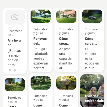
eventos
Tutoriales
Tutoriales
Tutoriales
Recomendaciones
y guías
y guías
y guías
de
Renovación
Cómo
Cómo
compra
A la hora
del
crear
cuidar
de
césped y
mantillo
del
Un lugar
Aplicar
El
comprar
¿Buscas
corrección
con la
césped
saludable,
una
verano
un
la mejor
de
hierba y
en
verde y
capa de
es la
tractor,
opción
irregularidades
las hojas
verano:
exuberante,
mantillo
época en
hay que
para
en la
los 6
perfecto
al
la que
tener en
comprar
hierba
consejos
para
césped a
cuidas
cuenta
un
principales
relajarse
base de
de tu
estas
tractor
Productos
tranquilamente
hierba y
pulcro
tres
nuevo?
e
o
hojas
jardín
cosas
Aquí
innovaciones
realizar
puede
durante
tienes
Usuarios
Tutoriales
Tutoriales
actividades
hacerte
los
Tutoriales
algunas
y guías
y guías
residenciales
con la
ahorrar
cálidos
y guías
sugerencias
Cómo
Cómo
familia y
tiempo y
días.
Cómo