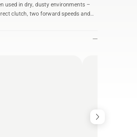
when used in dry, dusty environments –
direct clutch, two forward speeds and
ed to the wet. A wide range of useful
e it a truly versatile machine.