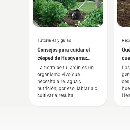
Tutoriales y guías
Rec
Consejos para cuidar el
Qué
césped de Husqvarna:
cue
cómo cultivar la tierra
mo
La tierra de tu jardín es un
Las
organismo vivo que
gen
necesita aire, agua y
cés
nutrición; por eso, labrarla o
hue
cultivarla resulta
Hem
indispensable para tener un
con
jardín saludable, y por eso
en 
hemos recopilado esta guía
una
sobre el tema.