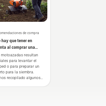
omendaciones de compra
 hay que tener en
nta al comprar una
toazada
 motoazadas resultan
iales para levantar el
ped o para preparar un
rto para la siembra.
os recopilado algunos
sejos que deberías tener
cuenta antes de adquirir
 nueva motoazada.