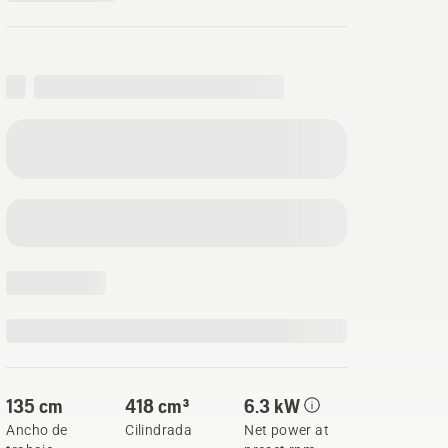
135 cm
418 cm³
6.3 kW
Ancho de
Cilindrada
Net power at