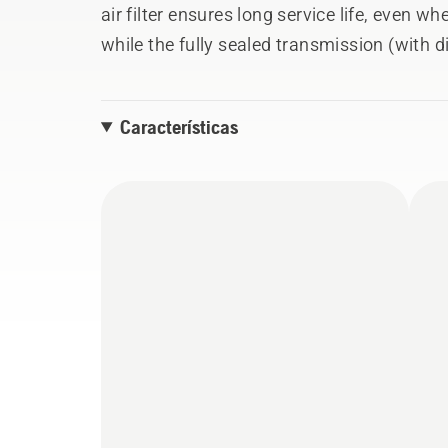
air filter ensures long service life, even 
while the fully sealed transmission (with 
one reverse) means it’s also perfectly suit
accessories connected via the AUX PTO mak
Características