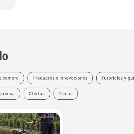
do
e compra
Productos e innovaciones
Tutoriales y gu
 prensa
Ofertas
Temas