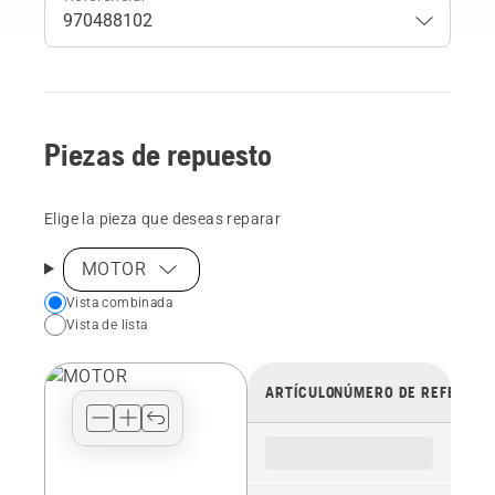
Piezas de repuesto
Elige la pieza que deseas reparar
MOTOR
Choose
Vista combinada
Vista de lista
your
preferred
view
ARTÍCULO
NÚMERO DE REFERENC
type
for
the
spare