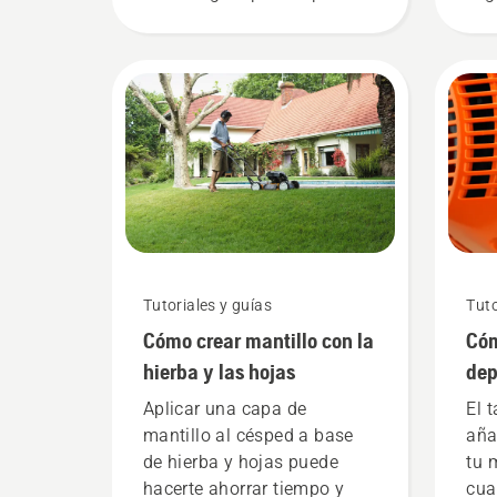
nuestro vídeo instructivo
pas
fácil de seguir para ayudarte
cabe
a instalar tu robot
ase
cortacésped sin cables
lug
delimitadores.
enc
peq
cas
Tutoriales y guías
Tuto
Cómo crear mantillo con la
Cóm
hierba y las hojas
dep
Aplicar una capa de
El 
mantillo al césped a base
aña
de hierba y hojas puede
tu 
hacerte ahorrar tiempo y
cua