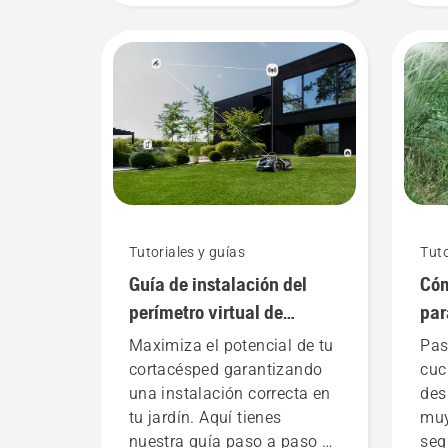
Husqvarna. Una batería de
a b
mochila bien ajustada
tot
garantiza comodidad de
Joh
uso y reduce el cansancio
res
para que puedas trabajar
port
más tiempo sin descansos.
bat
Tutoriales y guías
Tuto
Guía de instalación del
Cóm
perímetro virtual de
par
Husqvarna Automower®
des
Maximiza el potencial de tu
Pas
cortacésped garantizando
cuc
una instalación correcta en
des
tu jardín. Aquí tienes
muy
nuestra guía paso a paso y
seg