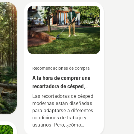
Recomendaciones de compra
A la hora de comprar una
recortadora de césped,
debes tener en cuenta
Las recortadoras de césped
estas cinco cosas
modernas están diseñadas
para adaptarse a diferentes
condiciones de trabajo y
usuarios. Pero, ¿cómo
puedes encontrar la