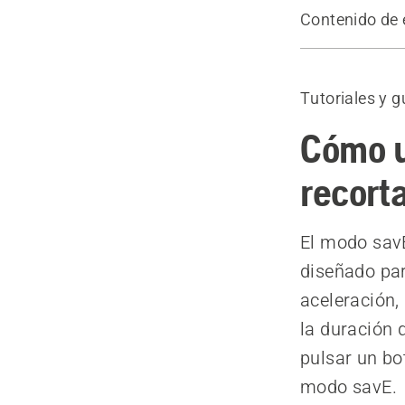
Contenido de 
Vídeo
Productos 
Tutoriales y g
Cómo u
recort
El modo savE
diseñado par
aceleración,
la duración 
pulsar un bo
modo savE.