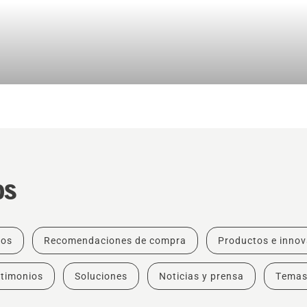
os
tos
Recomendaciones de compra
Productos e inno
timonios
Soluciones
Noticias y prensa
Tema