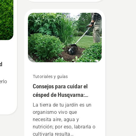
recortadora óptima para tus
necesidades? Aquí tienes
algunas preguntas
imprescindibles cuyas
respuestas te llevarán a la
decisión correcta.
ed
Tutoriales y guías
rlo
Consejos para cuidar el
césped de Husqvarna:
cómo cultivar la tierra
La tierra de tu jardín es un
organismo vivo que
necesita aire, agua y
nutrición; por eso, labrarla o
cultivarla resulta