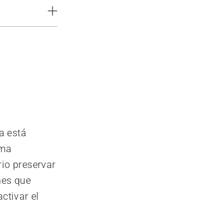
a está
ima
rio preservar
nes que
ctivar el