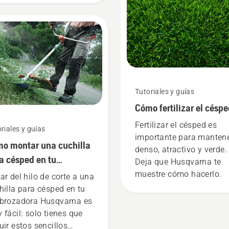
atería a un nivel
almente nuevo", afirma
an Svennung,
ponsable de productos
átiles eléctricos y a
ería de Husqvarna.
Tutoriales y guías
Cómo fertilizar el césp
Fertilizar el césped es
riales y guías
importante para mantene
o montar una cuchilla
denso, atractivo y verde.
a césped en tu
Deja que Husqvarna te
brozadora
muestre cómo hacerlo.
ar del hilo de corte a una
hilla para césped en tu
brozadora Husqvarna es
 fácil: solo tienes que
uir estos sencillos