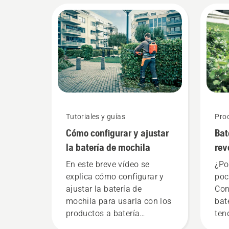
Tutoriales y guías
Pro
Cómo configurar y ajustar
Bat
la batería de mochila
rev
her
En este breve vídeo se
¿Po
bat
explica cómo configurar y
poc
ajustar la batería de
Con
mochila para usarla con los
bat
productos a batería
ten
profesionales de
pro