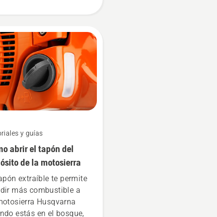
os. Si vas a cambiar el
zal de corte al aire libre,
gúrate de hacerlo en un
ar donde sea fácil
ontrar una herramienta
ueña o un tornillo en
o de que se caigan.
riales y guías
o abrir el tapón del
ósito de la motosierra
tapón extraíble te permite
dir más combustible a
motosierra Husqvarna
ndo estás en el bosque,