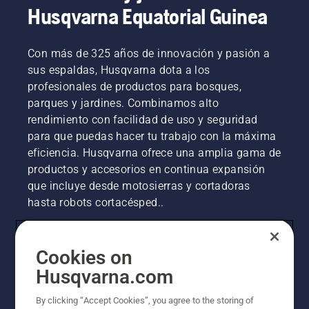
Husqvarna Equatorial Guinea
Con más de 325 años de innovación y pasión a
sus espaldas, Husqvarna dota a los
profesionales de productos para bosques,
parques y jardines. Combinamos alto
rendimiento con facilidad de uso y seguridad
para que puedas hacer tu trabajo con la máxima
eficiencia. Husqvarna ofrece una amplia gama de
productos y accesorios en continua expansión
que incluye desde motosierras y cortadoras
hasta robots cortacésped..
Cookies on
Husqvarna Group
Husqvarna.com
Otros sitios de Husqvarna
By clicking “Accept Cookies”, you agree to the storing of