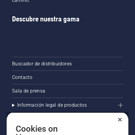
camino.
sistema
de
lubricación
Descubre nuestra gama
de la
cadena
de tu
motosierra
funciona
correctamente.
Comprueba
Buscador de distribuidores
primero
el nivel
Contacto
de
aceite.
Arranca
Sala de prensa
la
motosierra
Información legal de productos
y
asegúrate
La visión de Husqvarna sobre la sostenibilidad
de que el
freno de
Cookies on
cadena
Compliance