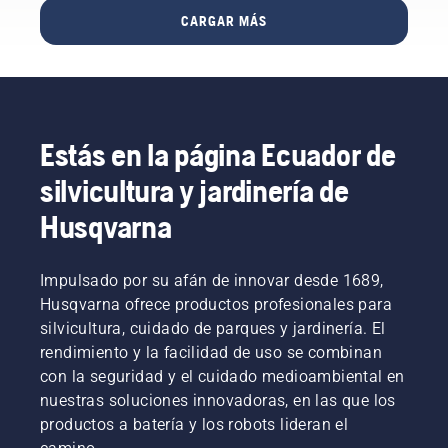
gira
de
tiempo y
CARGAR MÁS
alrededor
motosierra
esfuerzo
de la
adecuado.
requiere.
espada
En otras
sin
palabras,
fricción.
tienes
Esto
mucho
prolonga
Estás en la página Ecuador de
que
la vida
ganar si
silvicultura y jardinería de
útil de la
aprendes
espada y
una
Husqvarna
la
buena
cadena.
técnica.
Sigue las
Impulsado por su afán de innovar desde 1689,
instrucciones
Husqvarna ofrece productos profesionales para
de este
vídeo
silvicultura, cuidado de parques y jardinería. El
corto
rendimiento y la facilidad de uso se combinan
para
con la seguridad y el cuidado medioambiental en
aprender
nuestras soluciones innovadoras, en las que los
a
productos a batería y los robots lideran el
comprobar
que el