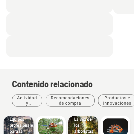
Historias
Contenido relacionado
e
inspiración
Charlas
Actividad
Recomendaciones
Productos e
Husqvarna
y
de compra
innovaciones
sobre
eventos
árboles:
Soluciones
Equipos
La voz de
profesionales
los
para la
arboristas