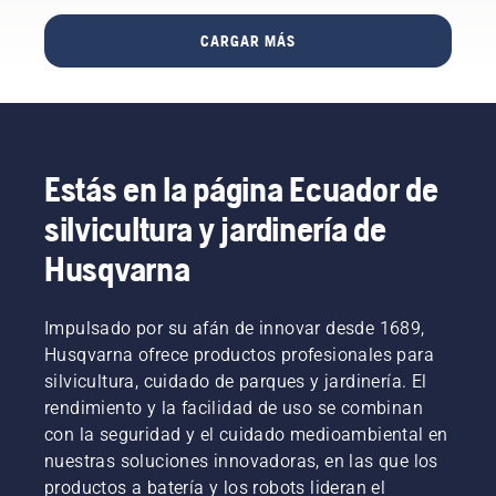
aspectos
que más
de
potencia
que
tiempo y
ciudades
CARGAR MÁS
y el par
debes
esfuerzo
en más
que
tener en
requiere.
de
necesitas
cuenta.
En otras
60 países
gracias
palabras,
por todo
a una
tienes
el
combustión
mucho
planeta.
muy
Estás en la página Ecuador de
que
eficiente.
ganar si
silvicultura y jardinería de
aprendes
una
Husqvarna
buena
técnica.
Impulsado por su afán de innovar desde 1689,
Husqvarna ofrece productos profesionales para
silvicultura, cuidado de parques y jardinería. El
rendimiento y la facilidad de uso se combinan
con la seguridad y el cuidado medioambiental en
nuestras soluciones innovadoras, en las que los
productos a batería y los robots lideran el