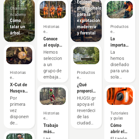
Equipos
profesionales
Chainsaw
para la
Academy
Cómo
explotación
talar un
maderera
Historias
Productos
e
e
árbol
y forestal
inspiración
innovaciones
Conoce
Lo
al equipo
importante
H de
es el
Hemos
La
Husqvarna:
rendimiento:
seleccionado
hemos
los
Presentamos
a un
diseñado
usuarios
la
grupo de
para una
Historias
Productos
más
cadena
embajadores
sola
e
e
exigentes
para
inspiración
innovaciones
cualificados
finalidad:
X-Cut de
¿Qué
motosierra
y
optimizar
Husqvarna:
proporción
X-CUT®
respetados
el
el mejor
de
Por
HUGSI.green
de
entre los
rendimiento
diseño
espacios
primera
apoya el
Husqvarna
mejores
de tu
de
verdes
vez
reverdecimiento
Historias
Tutoriales
profesionales
motosierra
cadena
tienen
disponemos
de las
e
y guías
de la
Husqvarna
las
de
ciudades
inspiración
Trabajo
Cómo
silvicultura
y, por lo
ciudades
cadenas
de todo
más
abrir el
y la
tanto,
de todo
de
el
rápido y
tapón del
Las
El tapón
jardinería
aumentar