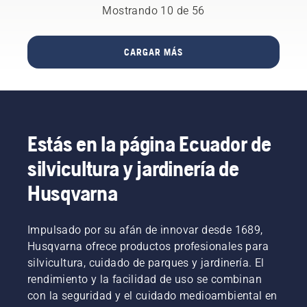
que
en todo
usa un
Mostrando 10 de 56
Durante
por todo
elijas la
momento.
destornillador
toda la
el
cadena
Gerry
si es
fase de
planeta.
de
Breton,
necesario.
CARGAR MÁS
investigación
motosierra
director
y
adecuada.
de
desarrollo,
Aquí te
seguridad
nuestro
indicamos
de Lucas
objetivo
algunos
Tree
principal
aspectos
Experts,
Estás en la página Ecuador de
era
que
se
conseguir
debes
decidió
silvicultura y jardinería de
que tu
tener en
desde el
rendimiento
cuenta.
primer
Husqvarna
sea el
momento
más alto
a invertir
posible.
en
Impulsado por su afán de innovar desde 1689,
motosierras
Husqvarna ofrece productos profesionales para
Husqvarna
silvicultura, cuidado de parques y jardinería. El
equipadas
rendimiento y la facilidad de uso se combinan
con el
con la seguridad y el cuidado medioambiental en
exclusivo