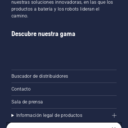
freno de
nuestras soluciones innovadoras, en las que los
cadena
productos a batería y los robots lideran el
TrioBrake.
camino.
Resultó
ser una
inversión
Descubre nuestra gama
rentable.
El
operario
de
motosierra
Bill
Raleigh y
sus
Buscador de distribuidores
compañeros
trabajan
Contacto
ahora de
manera
Sala de prensa
más
inteligente,
Información legal de productos
aplicando
mejores
técnicas