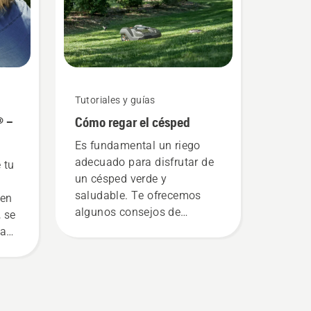
na.
cortacésped giratorio
convencional? Nuestro juez
y jurado, de vuelta al centro
e
de la acción, es Simeon
e,
Liljenberg, responsable del
campo del estadio nacional
Tutoriales y guías
ará
de fútbol de Suecia, el
® –
Cómo regar el césped
d
Friends Arena. ¿Preparados?
 y
Allá vamos.
Es fundamental un riego
ed
adecuado para disfrutar de
 tu
Con
un césped verde y
jor
saludable. Te ofrecemos
 en
bol?
algunos consejos de
, se
Husqvarna para mantener el
paso
césped perfectamente
hidratado.