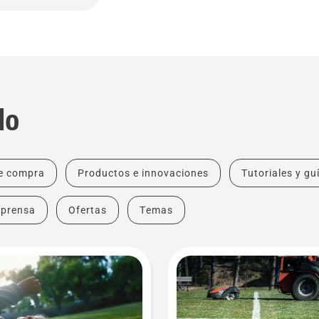
do
e compra
Productos e innovaciones
Tutoriales y gu
 prensa
Ofertas
Temas