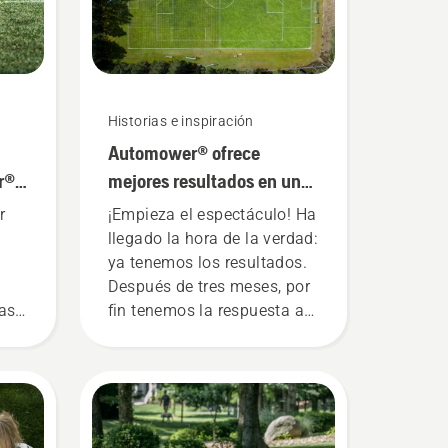
Historias e inspiración
Automower® ofrece
r®
mejores resultados en un
campo de césped que un
r
¡Empieza el espectáculo! Ha
cortacésped convencional
llegado la hora de la verdad:
ya tenemos los resultados.
Después de tres meses, por
caso
fin tenemos la respuesta a
on
la pregunta: ¿Quién ganará?
 de
¿Un campo de fútbol
cuidado con un robot
el
cortacésped Automower® o
ol
uno cortado con un