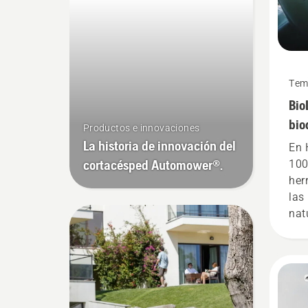
Tem
Bio
bio
Productos e innovaciones
La historia de innovación del
En 
cortacésped Automower®.
100
her
las
nat
tod
imp
ava