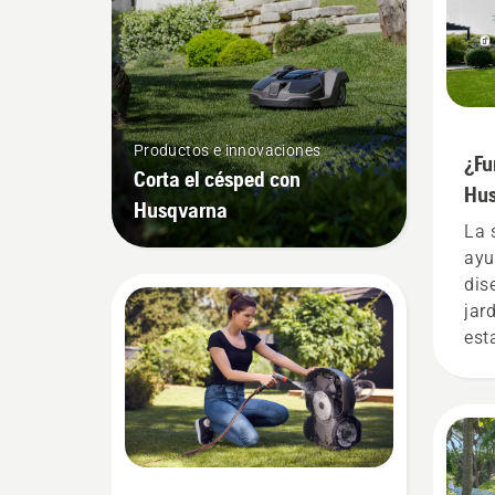
Productos e innovaciones
¿Fu
Corta el césped con
Hus
Husqvarna
jar
La 
ayu
dis
jar
est
que
tod
loc
com
del