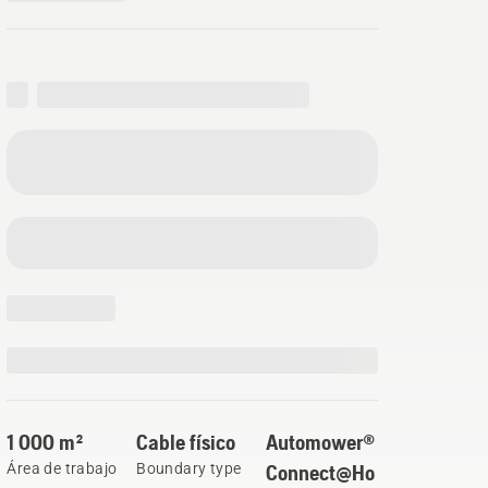
1 000 m²
Cable físico
Automower®
Área de trabajo
Boundary type
Connect@Ho