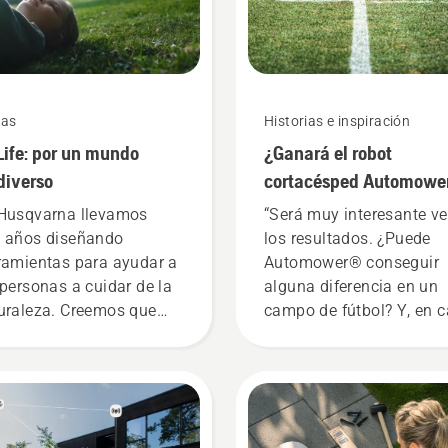
as
Historias e inspiración
Life: por un mundo
¿Ganará el robot
diverso
cortacésped Automowe
a los cortacéspedes
Husqvarna llevamos
“Será muy interesante ve
convencionales?
 años diseñando
los resultados. ¿Puede
ramientas para ayudar a
Automower® conseguir
 personas a cuidar de la
alguna diferencia en un
uraleza. Creemos que
campo de fútbol? Y, en 
os los jardines son
de que pueda, ¿cuáles s
ortantes para lograr el
las ventajas?” La cita es
nce de la biodiversidad.
Simeon Liljenberg,
responsable del campo d
estadio nacional de fútb