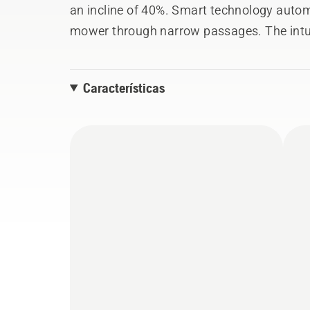
an incline of 40%. Smart technology autom
mower through narrow passages. The intu
settings for when you'd like the machine t
are available as options.
Características