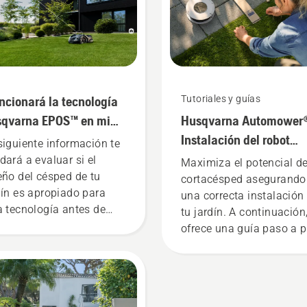
de Suecia, el Friends Are
Y los resultados que
anticipa se obtendrán
mediante una prueba qu
está a punto de realizars
en la que la mitad de un
ncionará la tecnología
Tutoriales y guías
campo de fútbol se cort
qvarna EPOS™ en mi
Husqvarna Automower
con un robot cortacéspe
profesional Automower®
dín?
Instalación del robot
siguiente información te
la otra con un cortacésp
cortacésped con cable
dará a evaluar si el
Maximiza el potencial de
giratorio con asiento. ¿
eño del césped de tu
delimitador
cortacésped asegurando
cuál se conseguirá el me
dín es apropiado para
una correcta instalación
césped para jugar al fút
a tecnología antes de
tu jardín. A continuación
 inviertas en ella. De
ofrece una guía paso a 
os modos, tu distribuidor
y un sencillo vídeo de
al realizará una
instrucciones que te
probación obligatoria
ayudarán durante la
 jardín al adquirir uno de
instalación del cable