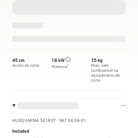
45 cm
1,6 kW
7,5 kg
Ancho de corte
Peso, sem
1
Potencia
combustível ou
equipamento de
corte
HUSQVARNA 541RST - 967 66 09‑01
Included