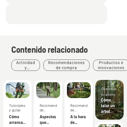
Contenido relacionado
Actividad
Recomendaciones
Productos e
y
de compra
innovaciones
eventos
Chainsaw
Academy
Cómo
talar un
Tutoriales
Recomendaciones
Recomendaciones
y guías
de
de
árbol
compra
compra
Cómo
Aspectos
A la hora
arrancar
que
de